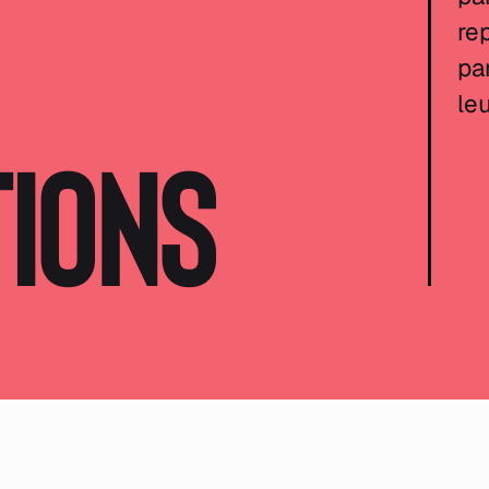
re
pa
leu
tions