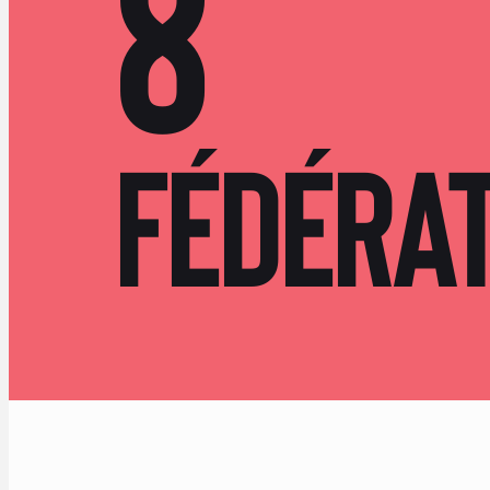
8
Fédéra