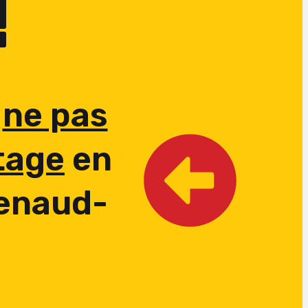
!
e
ne pas
tage
en
Renaud-