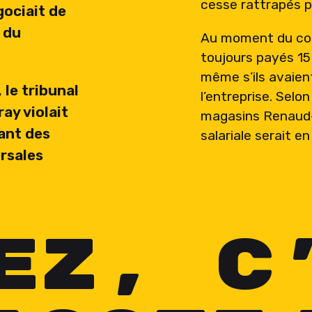
cesse rattrapés p
gociait de
 du
Au moment du conf
toujours payés 15
même s’ils avaien
 le tribunal
l’entreprise. Selo
ay violait
magasins Renaud-
hant des
salariale serait e
rsales
EZ, C