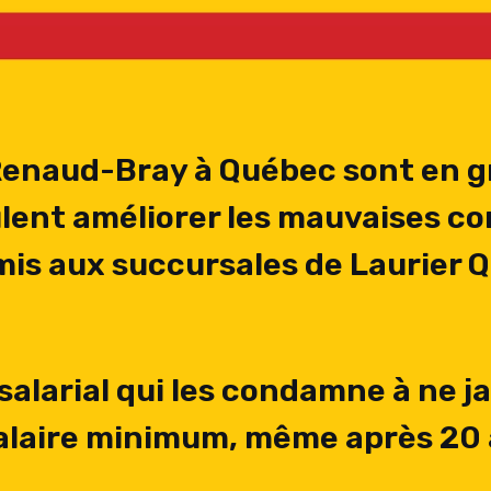
enaud-Bray à Québec sont en gr
lent améliorer les mauvaises con
mis aux succursales de Laurier 
alarial qui les condamne à ne j
laire minimum, même après 20 a