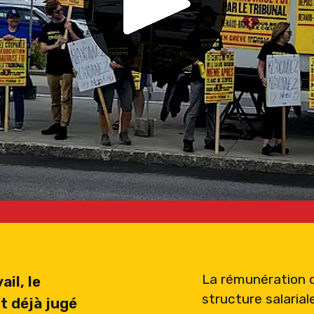
La rémunération d
ail, le
structure salarial
it déjà jugé