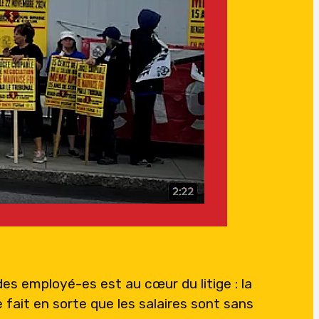
es employé-es est au cœur du litige : la
e fait en sorte que les salaires sont sans