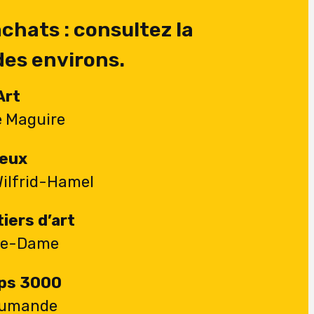
chats : consultez la
des environs.
Art
e Maguire
eux
Wilfrid-Hamel
iers d’art
tre-Dame
ps 3000
oumande