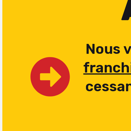
Nous 
franch
cessan