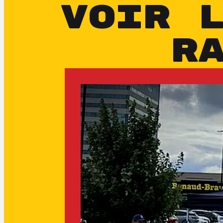
VOIR 
R