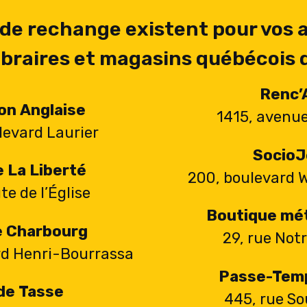
 de rechange existent pour vos a
 libraires et magasins québécois 
Renc’
on Anglaise
1415, avenu
levard Laurier
SocioJ
e La Liberté
200, boulevard 
te de l’Église
Boutique mét
ie Charbourg
29, rue No
rd Henri-Bourrassa
Passe-Tem
de Tasse
445, rue S