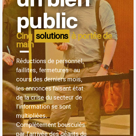
public
Cinq
solutions
à portée de
main
Réductions de personnel,
faillites, fermetures : au
cours des derniers mois,
les annonces faisant état
de la crise du secteur de
l’information se sont
multipliées.
Complètement bousculés
par l’arrivée des géants du