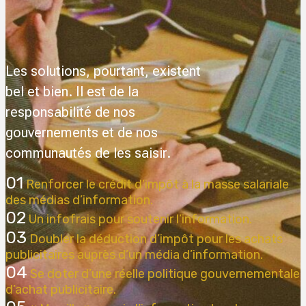
Les solutions, pourtant, existent
bel et bien. Il est de la
responsabilité de nos
gouvernements et de nos
communautés de les saisir.
01
Renforcer le crédit d’impôt à la masse salariale
des médias d’information.
02
Un infofrais pour soutenir l’information.
03
Doubler la déduction d’impôt pour les achats
publicitaires auprès d’un média d’information.
04
Se doter d’une réelle politique gouvernementale
d’achat publicitaire.