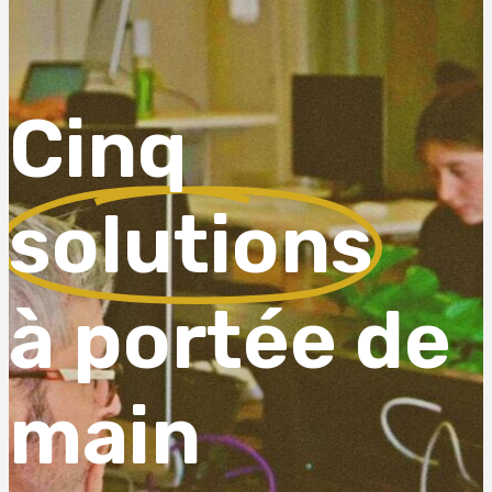
Cinq
solutions
à portée de
main