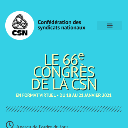
e
LE 66
CONGRÈS
DE LA CSN
Aperçu de l'ordre du jour