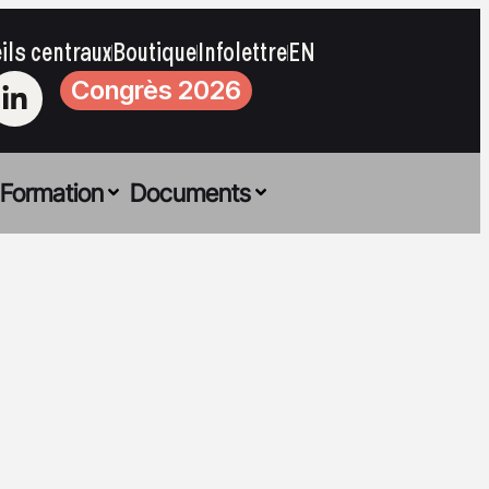
ils centraux
Boutique
Infolettre
EN
Congrès 2026
Formation
Documents