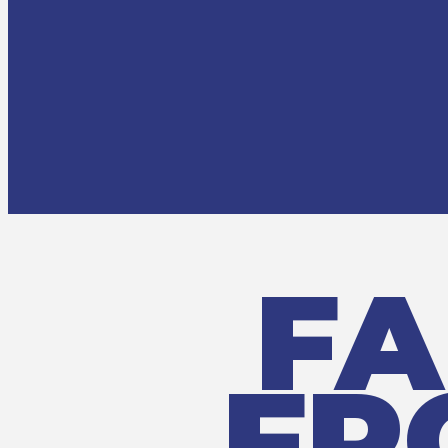
FA
FR