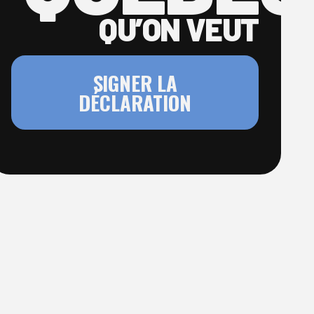
QU’ON VEUT
SIGNER LA
DÉCLARATION