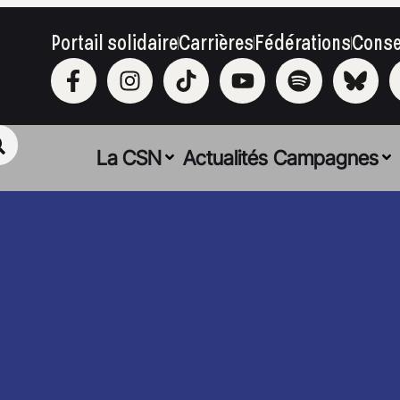
Portail solidaire
Carrières
Fédérations
Conse
La CSN
Actualités
Campagnes