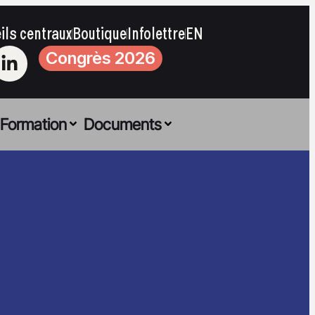
ils centraux
Boutique
Infolettre
EN
Congrès 2026
Formation
Documents