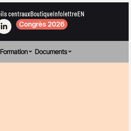
ils centraux
Boutique
Infolettre
EN
Congrès 2026
Formation
Documents