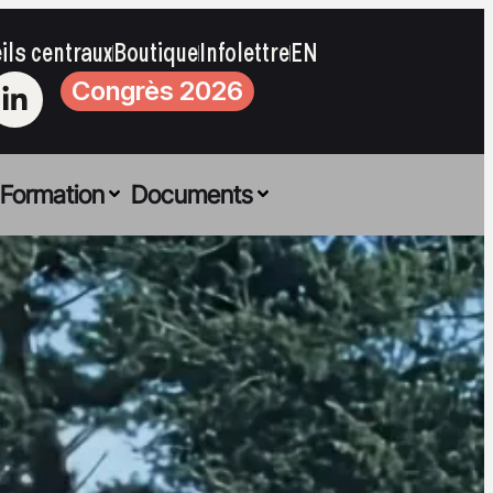
ils centraux
Boutique
Infolettre
EN
Congrès 2026
Formation
Documents