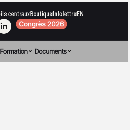
ils centraux
Boutique
Infolettre
EN
Congrès 2026
Formation
Documents