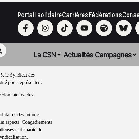
Portail solidaire
Carrières
Fédérations
Conse
La CSN
Actualités
Campagnes
25, le Syndicat des
ité pour représenter :
oordonnateurs, des
solidaires devant une
ieurs aspects. Congédiements
lleuses et disparité de
yndicalisation.