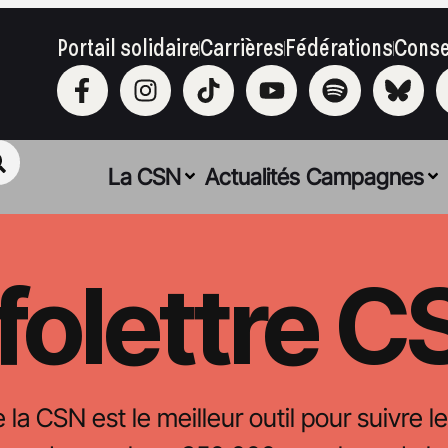
Portail solidaire
Carrières
Fédérations
Conse
La CSN
Actualités
Campagnes
folettre 
e la CSN est le meilleur outil pour suivre le