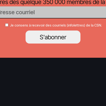
oires des quelque 350 000 membres de la
Je consens à recevoir des courriels (infolettres) de la CSN.
S'abonner