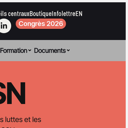
ils centraux
Boutique
Infolettre
EN
Congrès 2026
Formation
Documents
CSN
s luttes et les