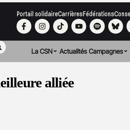
Portail solidaire
Carrières
Fédérations
Conse
La CSN
Actualités
Campagnes
illeure alliée