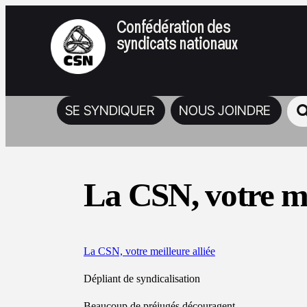
Confédération des
syndicats nationaux
SE SYNDIQUER
NOUS JOINDRE
La CSN, votre me
La CSN, votre meilleure alliée
Dépliant de syndicalisation
Beaucoup de préjugés découragent