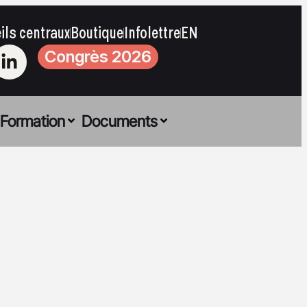
ils centraux
Boutique
Infolettre
EN
Congrès 2026
Formation
Documents