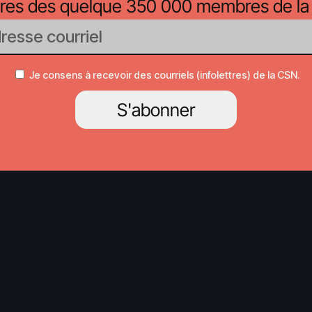
oires des quelque 350 000 membres de la
Je consens à recevoir des courriels (infolettres) de la CSN.
S'abonner