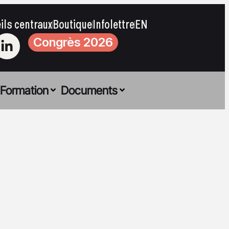
ils centraux
Boutique
Infolettre
EN
Congrès 2026
Formation
Documents