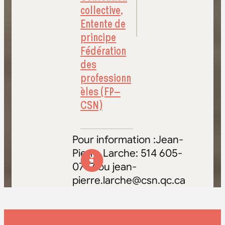
collective
,
Entente de
principe
Fédération
des
professionn
èles (FP–
CSN)
Pour information :Jean-
Pierre Larche: 514 605-
0757 ou jean-
pierre.larche@csn.qc.ca