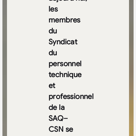
les
membres
du
Syndicat
du
personnel
technique
et
professionnel
de la
SAQ–
CSN se