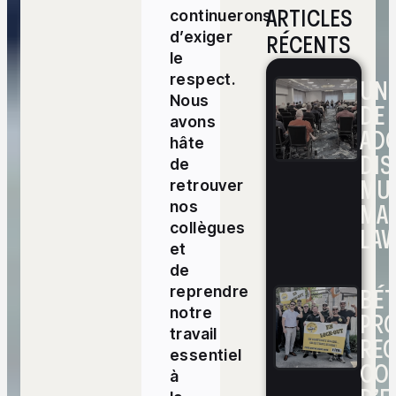
ARTICLES
continuerons
RÉCENTS
d’exiger
le
respect.
UNE
Nous
DE 
avons
ADO
hâte
DIS
de
MUL
retrouver
MA
nos
collègues
LAV
et
de
BÉ
reprendre
notre
PRO
travail
RE
essentiel
CO
à