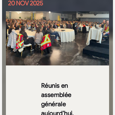
20 NOV 2025
Réunis en
assemblée
générale
aujourd’hui,