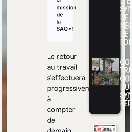
D’E
la
SYN
mission
DE
de
la
NÉ
SAQ » !
DE 
FOI
Le retour
CON
au travail
TRA
CO
s’effectuera
L’UN
progressivement
SYN
à
RÉP
compter
de
demain