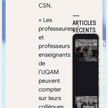
CSN.
—
« Les
ARTICLES
RÉCENTS
professeures
et
UNE
professeurs
DE 
ADO
enseignants
DIS
de
MUL
l’UQAM
MA
peuvent
LAV
compter
BÉ
sur leurs
PRO
collègues