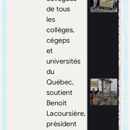
RE
de tous
CO
les
D’E
SYN
collèges,
DE
cégeps
NÉ
et
DE 
FOI
universités
du
CON
Québec,
TRA
soutient
CO
Benoit
L’UN
SYN
Lacoursière,
RÉP
président