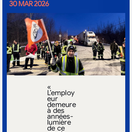
30 MAR 2026
«
L’employ
eur
demeure
à des
années-
lumière
de ce