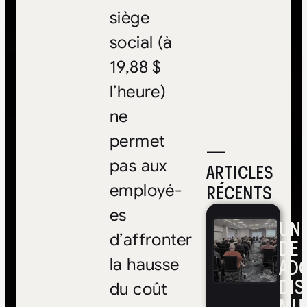
siège
social (à
19,88 $
l’heure)
ne
permet
—
pas aux
ARTICLES
RÉCENTS
employé-
es
UNE
d’affronter
DE 
ADO
la hausse
DIS
du coût
MUL