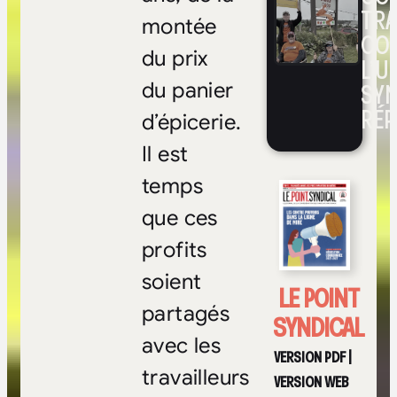
TRA
montée
CO
du prix
L’UN
SYN
du panier
RÉP
d’épicerie.
Il est
temps
que ces
profits
soient
LE POINT
partagés
SYNDICAL
avec les
VERSION PDF
|
travailleurs
VERSION WEB