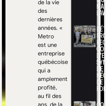
de la vie
MA
des
LAV
dernières
BÉ
années. «
PRO
Metro
RE
est une
CO
entreprise
D’E
SYN
québécoise
DE
qui a
NÉ
amplement
DE 
FOI
profité,
au fil des
CON
ans, de la