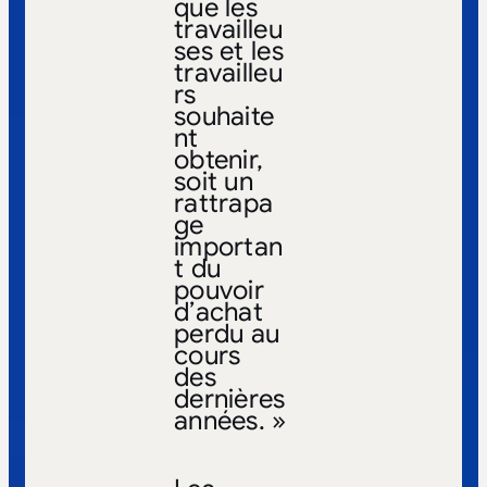
que les
travailleu
ses et les
travailleu
rs
souhaite
nt
obtenir,
soit un
rattrapa
ge
importan
t du
pouvoir
d’achat
perdu au
cours
des
dernières
années. »