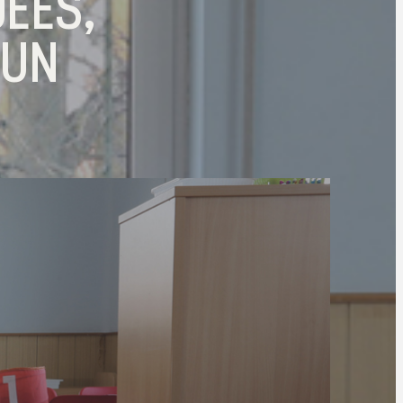
UÉES,
’UN