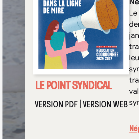
Né
Le
de
ja
tr
le
sy
tr
LE POINT SYNDICAL
va
VERSION PDF
|
VERSION WEB
sy
Né