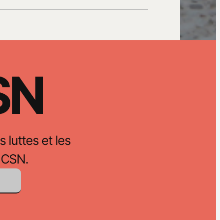
CSN
s luttes et les
 CSN.