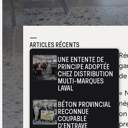
—
ARTICLES RÉCENTS
Ré
UNE ENTENTE DE
PRINCIPE ADOPTÉE
ga
CHEZ DISTRIBUTION
de
MULTI-MARQUES
LAVAL
« 
BÉTON PROVINCIAL
né
RECONNUE
on
COUPABLE
pr
D’ENTRAVE