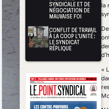
SYNDICALE ET DE
la
NÉGOCIATION DE
sy
MAUVAISE FOI
De
CONFLIT DE TRAVAIL
À LA COOP L’UNITÉ :
on
LE SYNDICAT
de
RÉPLIQUE
d’
« 
dan
re
Mo