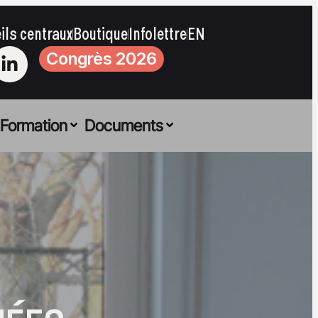
ils centraux
Boutique
Infolettre
EN
Congrès 2026
Formation
Documents