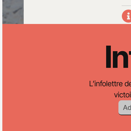
In
L’infolettre d
vict