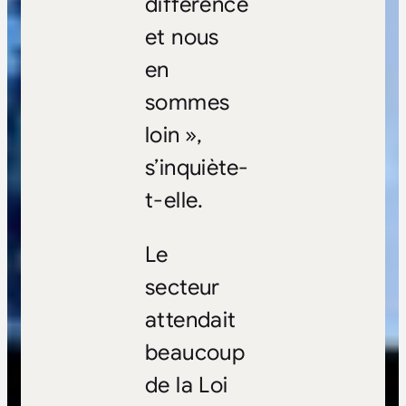
différence
et nous
en
sommes
loin »,
s’inquiète-
t-elle.
Le
secteur
attendait
beaucoup
de la Loi