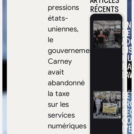
ARTICLES
RÉCENTS
pressions
états-
UNE
uniennes,
DE 
ADO
le
DIS
gouvernement
MUL
Carney
MA
avait
LAV
abandonné
BÉ
la taxe
PRO
sur les
RE
services
CO
numériques
D’E