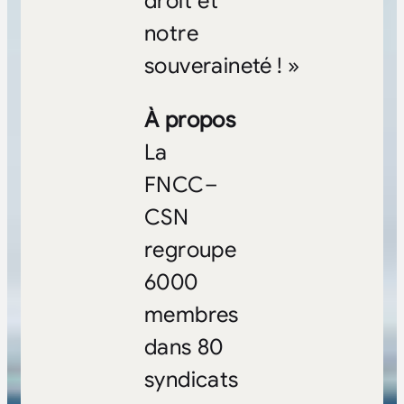
droit et
notre
souveraineté ! »
À propos
La
FNCC–
CSN
regroupe
6000
membres
dans 80
syndicats