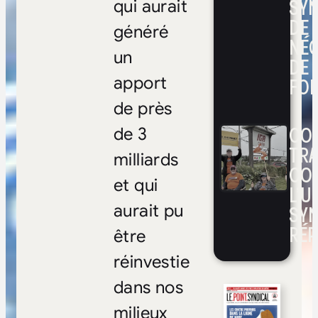
SYN
qui aurait
DE
généré
NÉ
un
DE 
FOI
apport
de près
CON
de 3
TRA
milliards
CO
et qui
L’UN
SYN
aurait pu
RÉP
être
réinvestie
dans nos
milieux