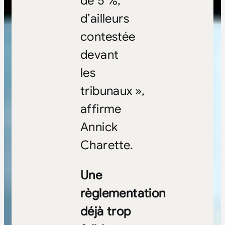
de 5 %,
d’ailleurs
contestée
devant
les
tribunaux »,
affirme
Annick
Charette.
Une
règlementation
déjà trop