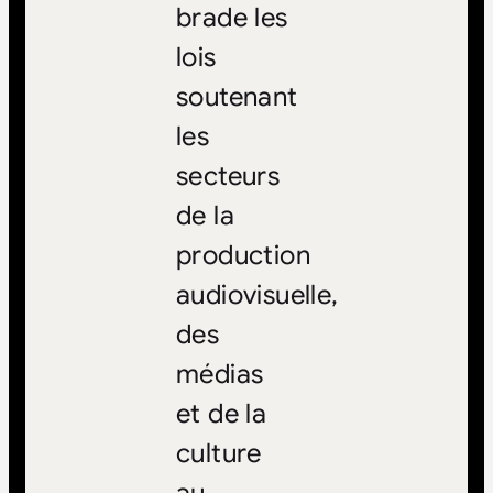
brade les
lois
soutenant
les
secteurs
de la
production
audiovisuelle,
des
médias
et de la
culture
au