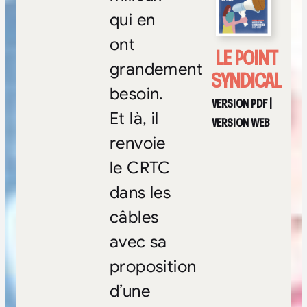
qui en
ont
LE POINT
grandement
SYNDICAL
besoin.
VERSION PDF
|
Et là, il
VERSION WEB
renvoie
le CRTC
dans les
câbles
avec sa
proposition
d’une