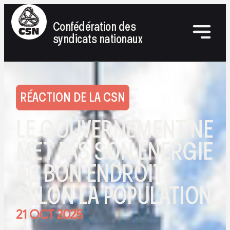
Confédération des
syndicats nationaux
RÉACTION DE LA CSN
LE GOUVERNEMENT NE
MET PAS SON ÉNERGIE
AU BON ENDROIT
SELON LA POPULATION
21 OCT 2025