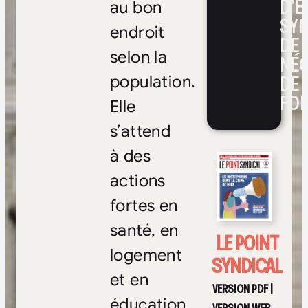
D’E
au bon
SYN
endroit
DE
selon la
NÉ
DE 
population.
FOI
Elle
s’attend
à des
actions
fortes en
santé, en
LE POINT
logement
SYNDICAL
et en
VERSION PDF
|
éducation.