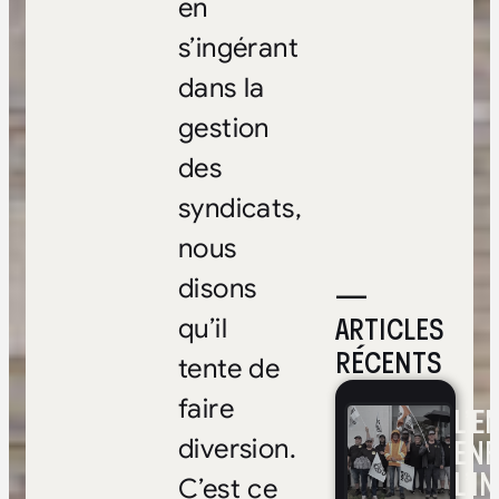
en
s’ingérant
dans la
gestion
des
syndicats,
nous
disons
—
ARTICLES
qu’il
RÉCENTS
tente de
faire
L’E
ENF
diversion.
L’I
C’est ce