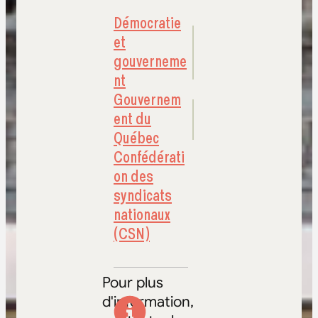
Démocratie
et
gouverneme
nt
Gouvernem
ent du
Québec
Confédérati
on des
syndicats
nationaux
(CSN)
Pour plus
d'information,