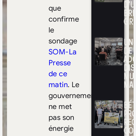
D’U
que
BRI
confirme
GR
le
UNE
sondage
DE 
SOM-La
ADO
Presse
DIS
de ce
MUL
MAR
matin
. Le
gouvernement
BÉ
ne met
PRO
pas son
RE
CO
énergie