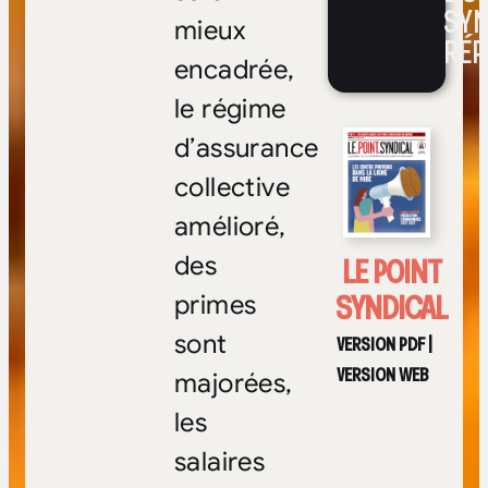
SYN
mieux
RÉP
encadrée,
le régime
d’assurance
collective
amélioré,
LE POINT
des
SYNDICAL
primes
sont
VERSION PDF
|
VERSION WEB
majorées,
les
salaires