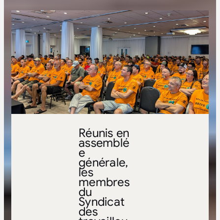
Réunis en
assemblé
e
générale,
les
membres
du
Syndicat
des