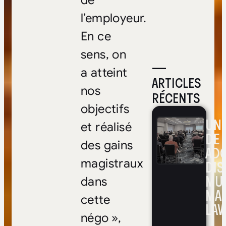
de
l’employeur.
En ce
sens, on
—
a atteint
ARTICLES
nos
RÉCENTS
objectifs
UNE
et réalisé
DE 
des gains
ADO
magistraux
DIS
MUL
dans
MA
cette
LAV
négo »,