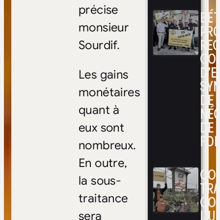
précise
BÉ
monsieur
PRO
RE
Sourdif.
CO
D’E
Les gains
SYN
monétaires
DE
quant à
NÉ
DE 
eux sont
FOI
nombreux.
En outre,
CON
la sous-
TRA
traitance
CO
L’UN
sera