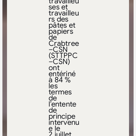
travailleu
ses et
travailleu
rs des
pâtes et
papiers
de
Crabtree
–CSN
(STTPPC
–CSN)
ont
entériné
à 84 %
les
termes
de
l’entente
de
principe
intervenu
e le
2 juillet.