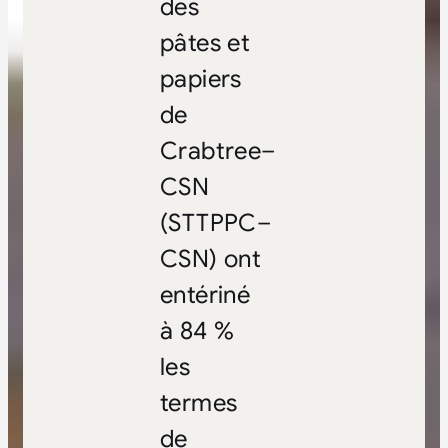
des
pâtes et
papiers
de
Crabtree–
CSN
(STTPPC–
CSN) ont
entériné
à 84 %
les
termes
de