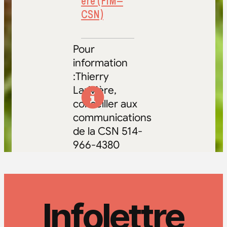
ère (FIM–
CSN)
Pour
information
:Thierry
Larivière,
conseiller aux
communications
de la CSN 514-
966-4380
Infolettre