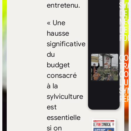
SYN
entretenu.
DE
NÉ
« Une
DE 
hausse
FOI
significative
du
CON
TRA
budget
CO
consacré
L’UN
à la
SYN
sylviculture
RÉP
est
essentielle
si on