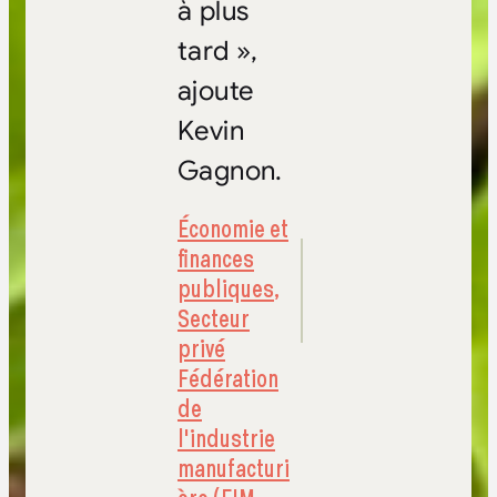
à plus
tard »,
ajoute
Kevin
Gagnon.
Économie et
finances
publiques
,
Secteur
privé
Fédération
de
l'industrie
manufacturi