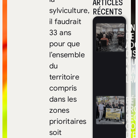
ARTICLES
RÉCENTS
sylviculture,
il faudrait
UNE
33 ans
DE 
ADO
pour que
DIS
l’ensemble
MUL
du
MA
territoire
LAV
compris
BÉ
dans les
PRO
zones
RE
prioritaires
CO
soit
D’E