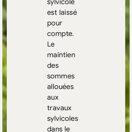
sylvicole
est laissé
pour
compte.
Le
maintien
des
sommes
allouées
aux
travaux
sylvicoles
dans le