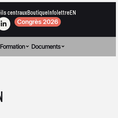
ils centraux
Boutique
Infolettre
EN
Congrès 2026
Formation
Documents
N