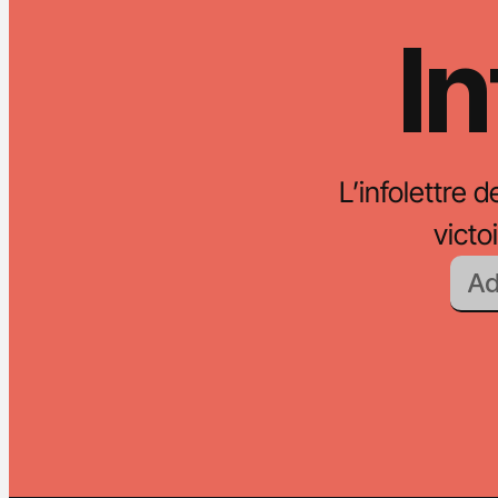
In
L’infolettre d
vict