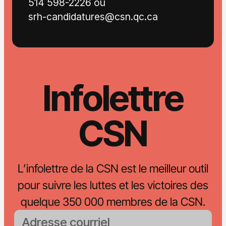
514 598-2226 ou
srh-candidatures@csn.qc.ca
Infolettre
CSN
L’infolettre de la CSN est le meilleur outil
pour suivre les luttes et les victoires des
quelque 350 000 membres de la CSN.