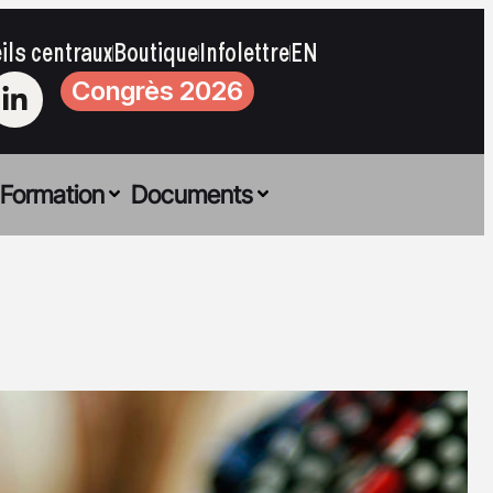
ils centraux
Boutique
Infolettre
EN
Congrès 2026
Formation
Documents