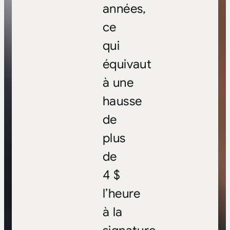
années,
ce
qui
équivaut
à une
hausse
de
plus
de
4 $
l’heure
à la