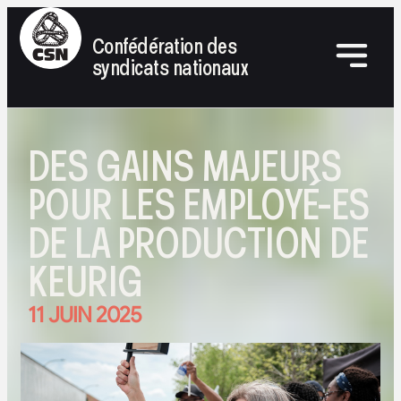
Confédération des
syndicats nationaux
DES GAINS MAJEURS
POUR LES EMPLOYÉ-ES
DE LA PRODUCTION DE
KEURIG
11 JUIN 2025