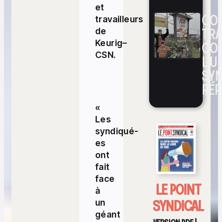
et
CON
travailleurs
TRA
de
CO
Keurig–
CSN.
L’UN
SYN
RÉP
«
Les
syndiqué-
es
ont
fait
face
LE POINT
à
SYNDICAL
un
géant