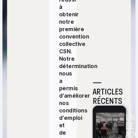
à
obtenir
notre
première
convention
collective
CSN.
Notre
détermination
nous
—
a
permis
ARTICLES
d’améliorer
RÉCENTS
nos
conditions
UNE
d’emploi
DE 
et
ADO
de