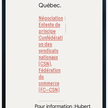
Québec.
Négociation
Entente de
principe
Confédérati
on des
syndicats
nationaux
(CSN)
,
Fédération
du
commerce
(FC–CSN)
Pour information :Hubert