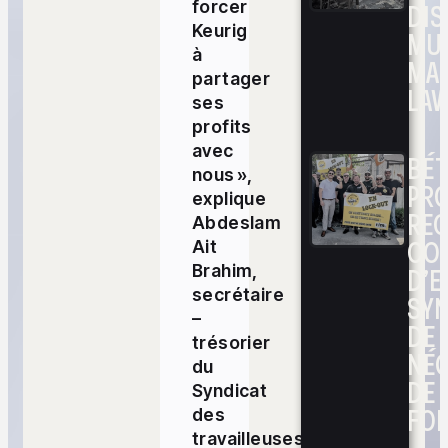
DIS
forcer
Keurig
MUL
à
MA
partager
LAV
ses
profits
avec
BÉ
nous »,
PRO
explique
RE
Abdeslam
CO
Ait
D’E
Brahim,
secrétaire
SYN
–
DE
trésorier
NÉ
du
DE 
Syndicat
FOI
des
travailleuses