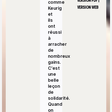
VERSION PDF
|
comme
VERSION WEB
Keurig
et
ils
ont
réussi
à
arracher
de
nombreux
gains.
C’est
une
belle
leçon
de
solidarité.
Quand
on