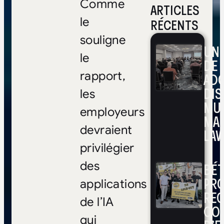
Comme
ARTICLES
le
RÉCENTS
souligne
UNE
le
DE 
rapport,
ADO
DIS
les
MUL
employeurs
MA
devraient
LAV
privilégier
des
BÉ
PRO
applications
RE
de l’IA
CO
qui