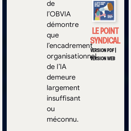
de
l’OBVIA
démontre
LE POINT
que
SYNDICAL
l’encadrement
VERSION PDF
|
organisationnel
VERSION WEB
de l’IA
demeure
largement
insuffisant
ou
méconnu.