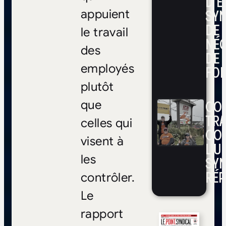
D’E
SYN
appuient
DE
le travail
NÉ
des
DE 
employés
FOI
plutôt
CON
que
TRA
celles qui
CO
visent à
L’UN
les
SYN
RÉP
contrôler.
Le
rapport