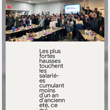
Les plus
fortes
hausses
touchent
les
salarié-
es
cumulant
moins
d’un an
d’ancienn
eté, ce