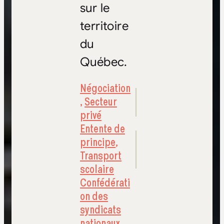
sur le
territoire
du
Québec.
Négociation
,
Secteur
privé
Entente de
principe
,
Transport
scolaire
Confédérati
on des
syndicats
nationaux