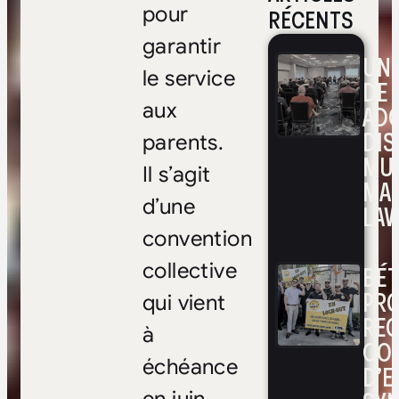
pour
RÉCENTS
garantir
UNE
le service
DE 
aux
ADO
DIS
parents.
MUL
Il s’agit
MA
d’une
LAV
convention
collective
BÉ
PRO
qui vient
RE
à
CO
échéance
D’E
en juin