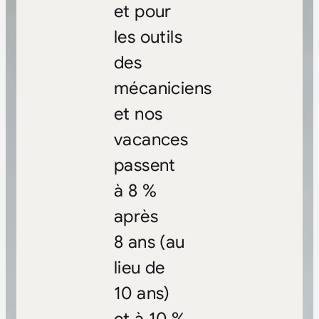
et pour
les outils
des
mécaniciens
et nos
vacances
passent
à 8 %
après
8 ans (au
lieu de
10 ans)
et à 10 %