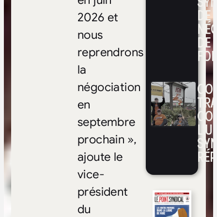
SYN
DE
2026 et
NÉ
nous
DE 
reprendrons
FOI
la
CON
négociation
TRA
en
CO
septembre
L’UN
prochain »,
SYN
RÉP
ajoute le
vice-
président
du