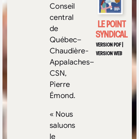
Conseil
central
LE POINT
de
SYNDICAL
Québec–
VERSION PDF
|
Chaudière-
VERSION WEB
Appalaches–
CSN,
Pierre
Émond.
« Nous
saluons
le