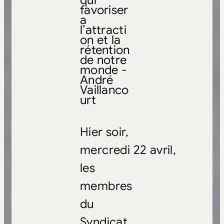
qui
favoriser
a
l’attracti
on et la
rétention
de notre
monde -
André
Vaillanco
urt
Hier soir,
mercredi 22 avril,
les
membres
du
Syndicat