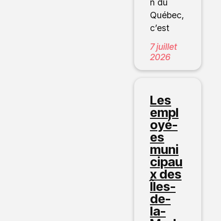
n du
Québec,
c’est
7 juillet
2026
Les
empl
oyé-
es
muni
cipau
x des
Îles-
de-
la-