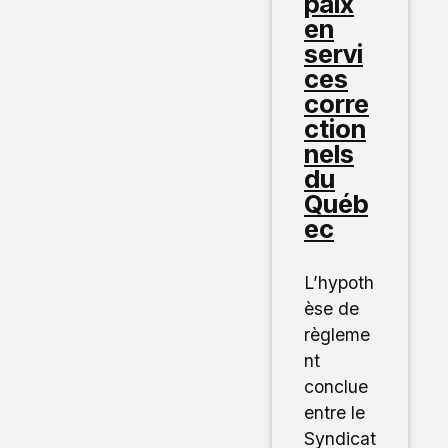
paix
en
servi
ces
corre
ction
nels
du
Québ
ec
L’hypoth
èse de
règleme
nt
conclue
entre le
Syndicat