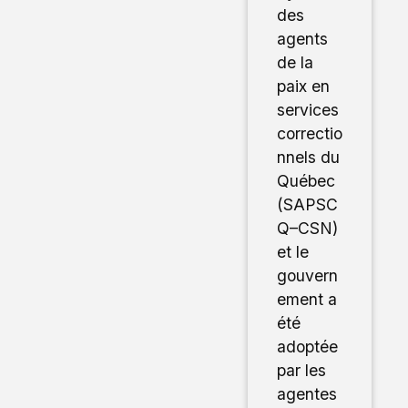
des
agents
de la
paix en
services
correctio
nnels du
Québec
(SAPSC
Q–CSN)
et le
gouvern
ement a
été
adoptée
par les
agentes