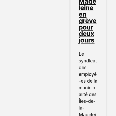
Made
leine
en
grève
pour
deux
jours
Le
syndicat
des
employé
-es de la
municip
alité des
Îles-de-
la-
Madelei