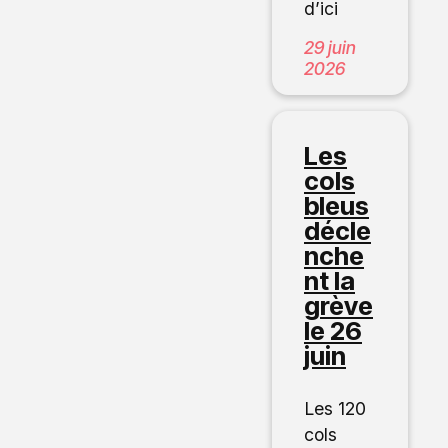
d’ici
29 juin
2026
Les
cols
bleus
décle
nche
nt la
grève
le 26
juin
Les 120
cols