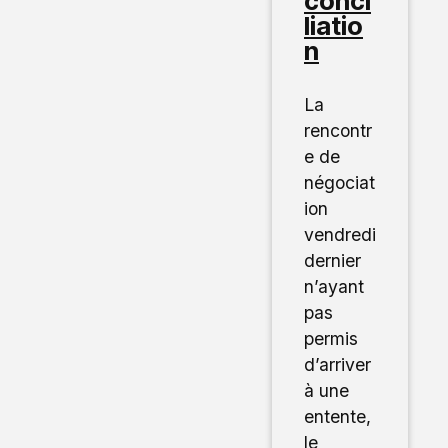
conci
liatio
n
La
rencontr
e de
négociat
ion
vendredi
dernier
n’ayant
pas
permis
d’arriver
à une
entente,
le