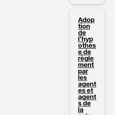
Adop
tion
de
l’hyp
othès
e de
règle
ment
par
les
agent
es et
agent
s de
la