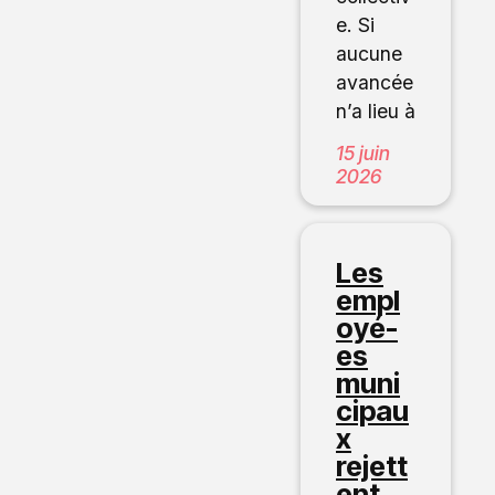
e. Si
aucune
avancée
n’a lieu à
15 juin
2026
Les
empl
oyé-
es
muni
cipau
x
rejett
ent