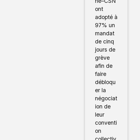
ne–CSN
ont
adopté à
97% un
mandat
de cinq
jours de
grève
afin de
faire
débloqu
er la
négociat
ion de
leur
conventi
on
collectiv