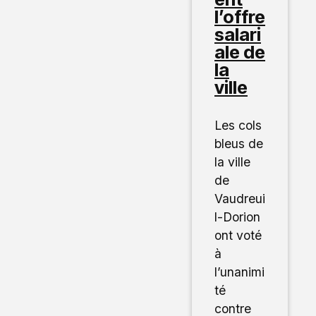
l’offre
salari
ale de
la
ville
Les cols
bleus de
la ville
de
Vaudreui
l-Dorion
ont voté
à
l’unanimi
té
contre