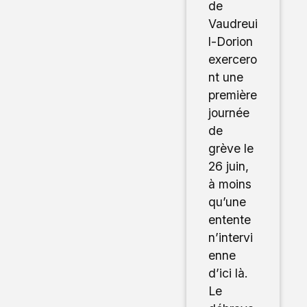
de
Vaudreui
l-Dorion
exercero
nt une
première
journée
de
grève le
26 juin,
à moins
qu’une
entente
n’intervi
enne
d’ici là.
Le