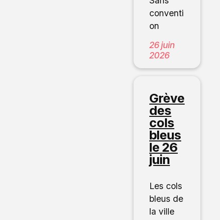
Sans
conventi
on
26 juin
2026
Grève
des
cols
bleus
le 26
juin
Les cols
bleus de
la ville