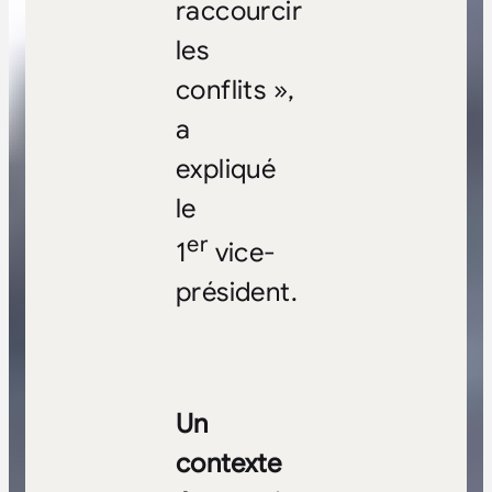
raccourcir
les
conflits »,
a
expliqué
le
er
1
vice-
président.
Un
contexte