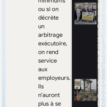
minimums
BÉ
ou si on
PRO
décrète
RE
CO
un
D’E
arbitrage
SYN
exécutoire,
DE
NÉ
on rend
DE 
service
FOI
aux
employeurs.
CON
Ils
TRA
CO
n’auront
L’UN
plus à se