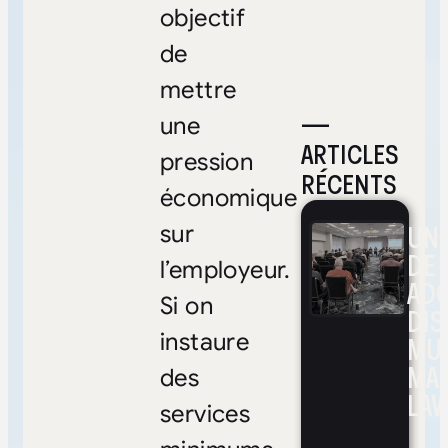
objectif
de
mettre
—
une
ARTICLES
pression
RÉCENTS
économique
UNE
sur
DE 
l’employeur.
ADO
Si on
DIS
instaure
MUL
MA
des
LAV
services