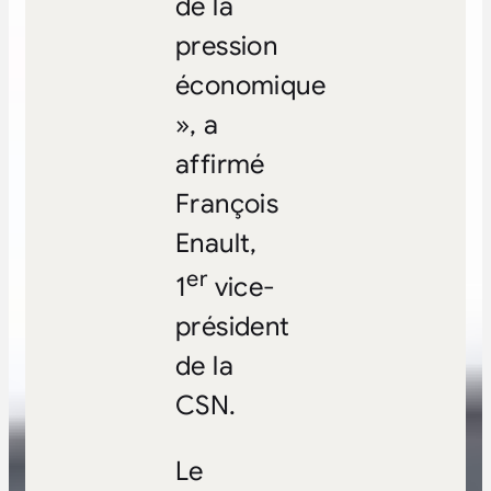
de la
pression
économique
», a
affirmé
François
Enault,
er
1
vice-
président
de la
CSN.
Le