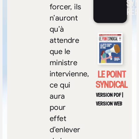
SYN
forcer, ils
RÉP
n’auront
qu’à
attendre
que le
ministre
LE POINT
intervienne,
SYNDICAL
ce qui
VERSION PDF
|
aura
VERSION WEB
pour
effet
d’enlever