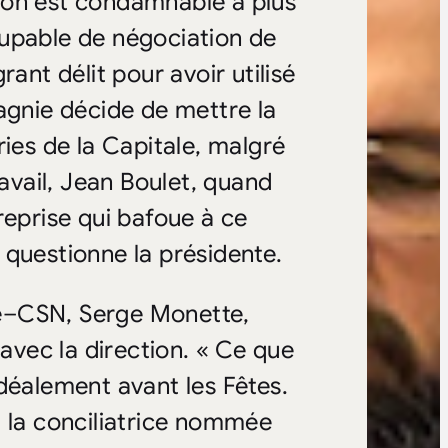
ion est condamnable à plus
oupable de négociation de
ant délit pour avoir utilisé
agnie décide de mettre la
ries de la Capitale, malgré
ravail, Jean Boulet, quand
reprise qui bafoue à ce
», questionne la présidente.
e–CSN, Serge Monette,
 avec la direction. « Ce que
déalement avant les Fêtes.
à la conciliatrice nommée