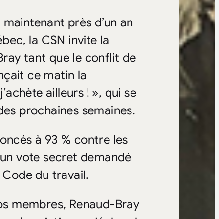
 maintenant près d’un an
ec, la CSN invite la
ay tant que le conflit de
ançait ce matin la
chète ailleurs ! », qui se
 des prochaines semaines.
rononcés à 93 % contre les
d’un vote secret demandé
 Code du travail.
 nos membres, Renaud-Bray