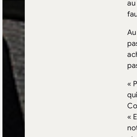
au
fa
Au
pas
ac
pa
« P
qui
Co
« 
no