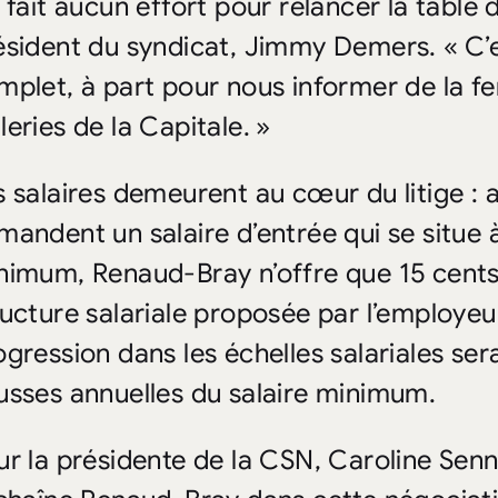
a fait aucun effort pour relancer la table 
ésident du syndicat, Jimmy Demers. « C’es
mplet, à part pour nous informer de la fer
leries de la Capitale. »
s salaires demeurent au cœur du litige : 
mandent un salaire d’entrée qui se situe 
nimum, Renaud-Bray n’offre que 15 cents d
ructure salariale proposée par l’employeur
ogression dans les échelles salariales sera
usses annuelles du salaire minimum.
ur la présidente de la CSN, Caroline Sen