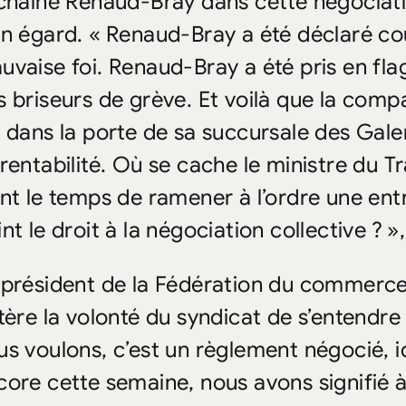
 chaîne Renaud-Bray dans cette négociat
un égard. « Renaud-Bray a été déclaré c
uvaise foi. Renaud-Bray a été pris en flagr
s briseurs de grève. Et voilà que la comp
é dans la porte de sa succursale des Gale
 rentabilité. Où se cache le ministre du T
ent le temps de ramener à l’ordre une ent
nt le droit à la négociation collective ? 
 président de la Fédération du commerc
itère la volonté du syndicat de s’entendre
us voulons, c’est un règlement négocié, i
core cette semaine, nous avons signifié 