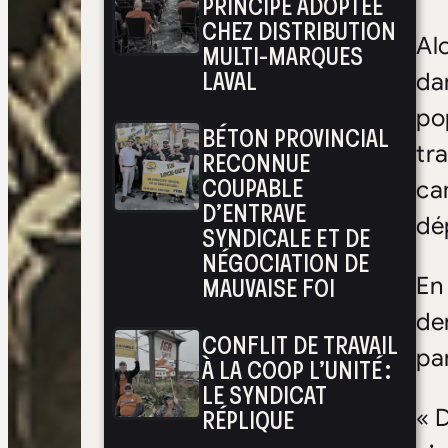
PRINCIPE ADOPTÉE
CHEZ DISTRIBUTION
Al
MULTI-MARQUES
LAVAL
da
po
BÉTON PROVINCIAL
tra
RECONNUE
COUPABLE
ca
D’ENTRAVE
dé
SYNDICALE ET DE
NÉGOCIATION DE
MAUVAISE FOI
En 
de
CONFLIT DE TRAVAIL
pa
À LA COOP L’UNITÉ :
LE SYNDICAT
RÉPLIQUE
« 