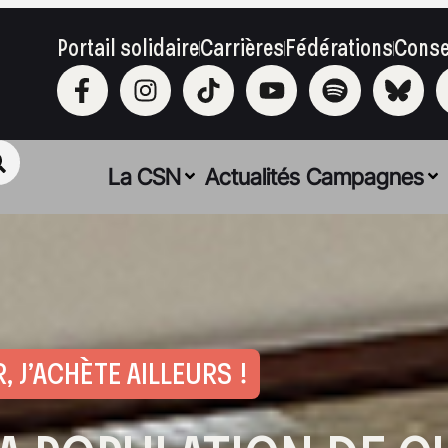
Portail solidaire
Carrières
Fédérations
Conse
La CSN
Actualités
Campagnes
 J’ACHÈTE AILLEURS !