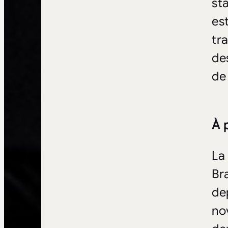
st
es
tr
de
de
À 
La
Br
de
no