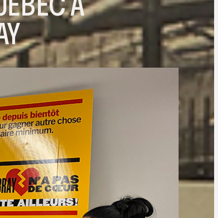
UÉBEC À
AY