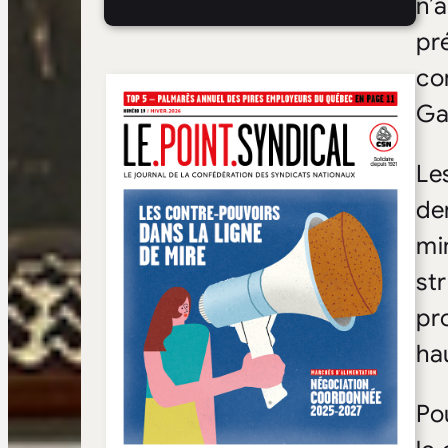
n’
pr
co
Ga
Le
de
mi
st
pr
ha
Po