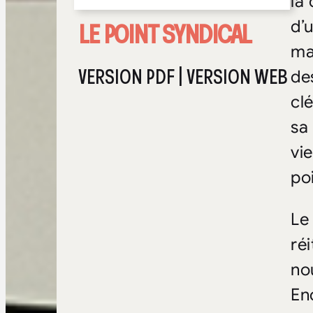
la
LE POINT SYNDICAL
d’
ma
VERSION PDF
|
VERSION WEB
de
cl
sa
vi
poi
Le
ré
no
En