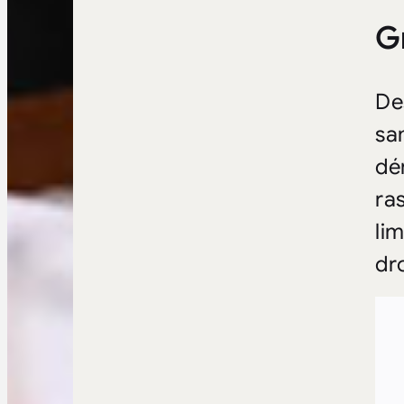
G
De
sa
dé
ras
lim
dro