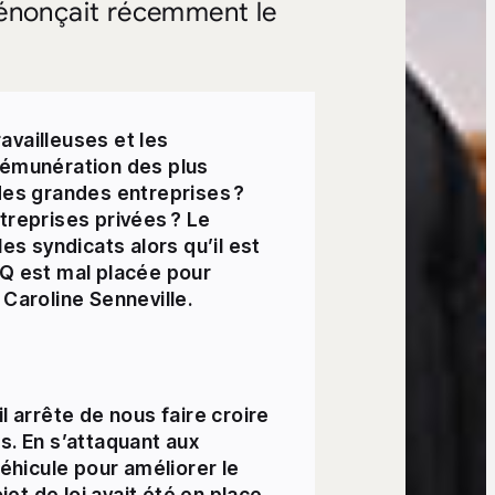
dénonçait récemment le
availleuses et les
a rémunération des plus
 des grandes entreprises ?
treprises privées ? Le
s syndicats alors qu’il est
Q est mal placée pour
 Caroline Senneville.
l arrête de nous faire croire
-es. En s’attaquant aux
véhicule pour améliorer le
jet de loi avait été en place