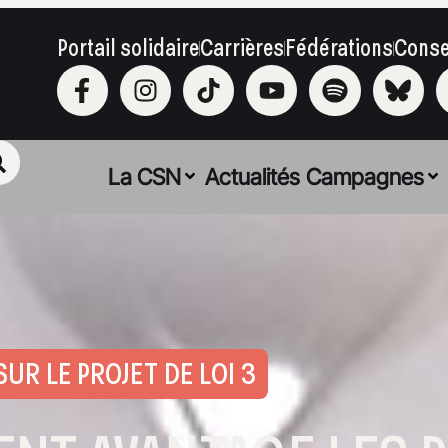
Portail solidaire
Carrières
Fédérations
Conse
La CSN
Actualités
Campagnes
R LE PROJET DE LOI 3