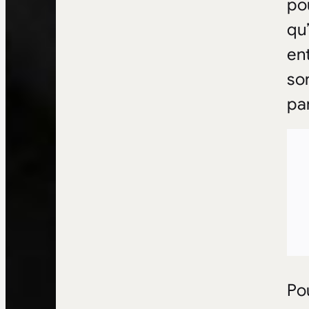
po
qu’
en
so
pa
Pou