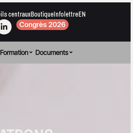
ils centraux
Boutique
Infolettre
EN
Congrès 2026
Formation
Documents