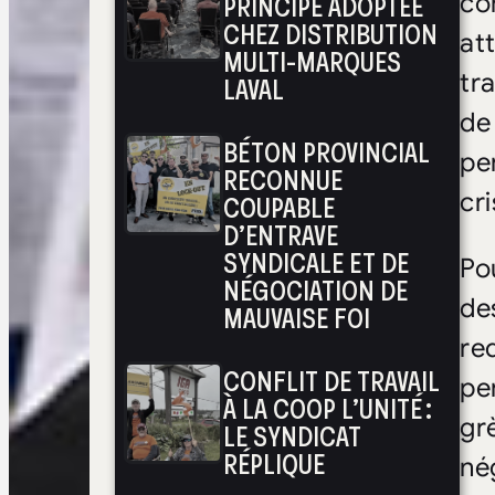
PRINCIPE ADOPTÉE
co
CHEZ DISTRIBUTION
at
MULTI-MARQUES
tr
LAVAL
de
BÉTON PROVINCIAL
per
RECONNUE
cri
COUPABLE
D’ENTRAVE
SYNDICALE ET DE
Po
NÉGOCIATION DE
de
MAUVAISE FOI
re
CONFLIT DE TRAVAIL
per
À LA COOP L’UNITÉ :
grè
LE SYNDICAT
RÉPLIQUE
nég