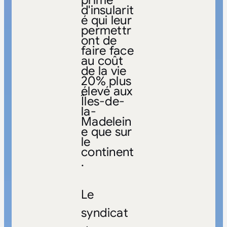
prime
d'insularit
é qui leur
permettr
ont de
faire face
au coût
de la vie
20% plus
élevé aux
Îles-de-
la-
Madelein
e que sur
le
continent
.
Le
syndicat