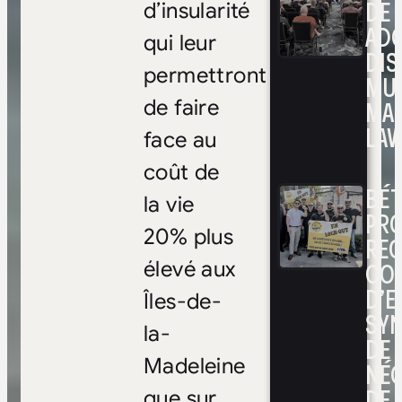
DE 
d’insularité
ADO
qui leur
DIS
permettront
MUL
MA
de faire
LAV
face au
coût de
BÉ
la vie
PRO
20% plus
RE
CO
élevé aux
D’E
Îles-de-
SYN
la-
DE
Madeleine
NÉ
DE 
que sur