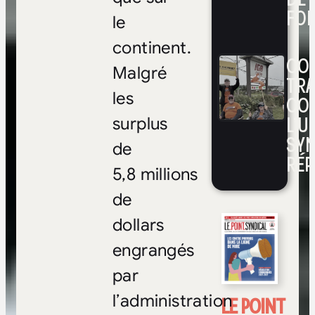
FOI
le
continent.
CON
Malgré
TRA
les
CO
L’UN
surplus
SYN
de
RÉP
5,8 millions
de
dollars
engrangés
par
l’administration
LE POINT