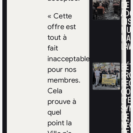
DE 
ADO
« Cette
DIS
offre est
MUL
MA
tout à
LAV
fait
inacceptable
BÉ
pour nos
PRO
membres.
RE
CO
Cela
D’E
prouve à
SYN
quel
DE
NÉ
point la