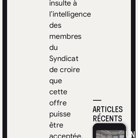
insulte à
l’intelligence
des
membres
du
Syndicat
de croire
que
cette
—
offre
ARTICLES
puisse
RÉCENTS
être
UNE
acceptée.