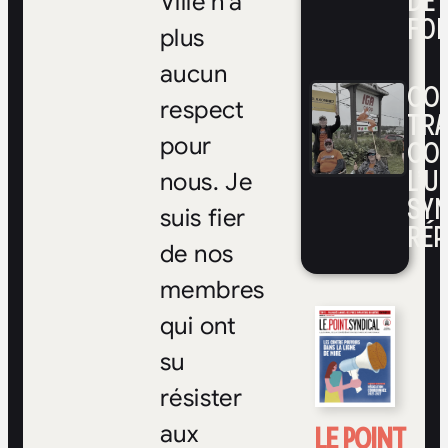
DE 
Ville n’a
FOI
plus
aucun
CON
respect
TRA
CO
pour
L’UN
nous. Je
SYN
suis fier
RÉP
de nos
membres
qui ont
su
résister
LE POINT
aux