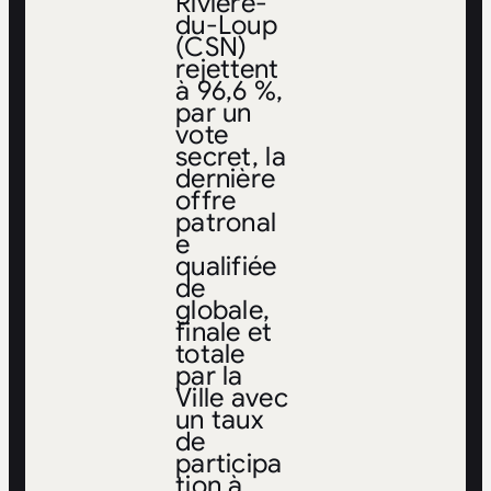
Rivière-
du-Loup
(CSN)
rejettent
à 96,6 %,
par un
vote
secret, la
dernière
offre
patronal
e
qualifiée
de
globale,
finale et
totale
par la
Ville avec
un taux
de
participa
tion à