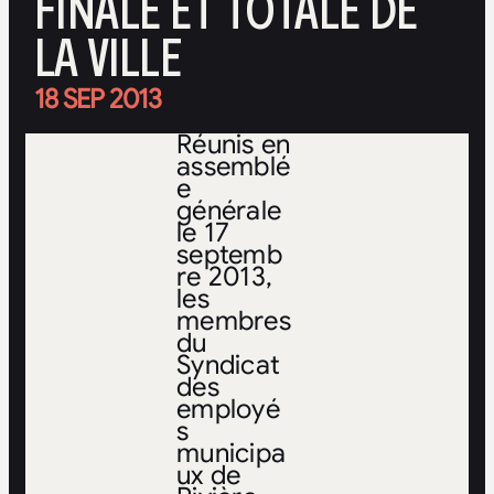
FINALE ET TOTALE DE
LA VILLE
18 SEP 2013
Réunis en
assemblé
e
générale
le 17
septemb
re 2013,
les
membres
du
Syndicat
des
employé
s
municipa
ux de