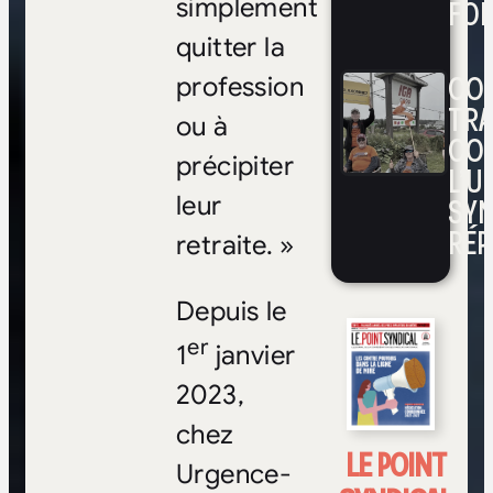
FOI
simplement
quitter la
CON
profession
TRA
ou à
CO
précipiter
L’UN
SYN
leur
RÉP
retraite. »
Depuis le
er
1
janvier
2023,
chez
LE POINT
Urgence-