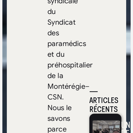
syndicale
du
Syndicat
des
paramédics
et du
préhospitalier
de la
Montérégie–
—
CSN.
ARTICLES
RÉCENTS
Nous le
savons
UNE
parce