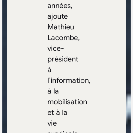
années,
ajoute
Mathieu
Lacombe,
vice-
président
à
l’information,
à la
mobilisation
et à la
vie