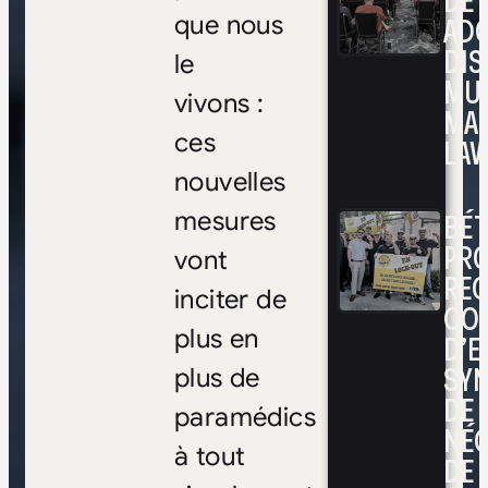
DE 
ADO
que nous
DIS
le
MUL
vivons :
MA
ces
LAV
nouvelles
BÉ
mesures
PRO
vont
RE
inciter de
CO
plus en
D’E
SYN
plus de
DE
paramédics
NÉ
à tout
DE 