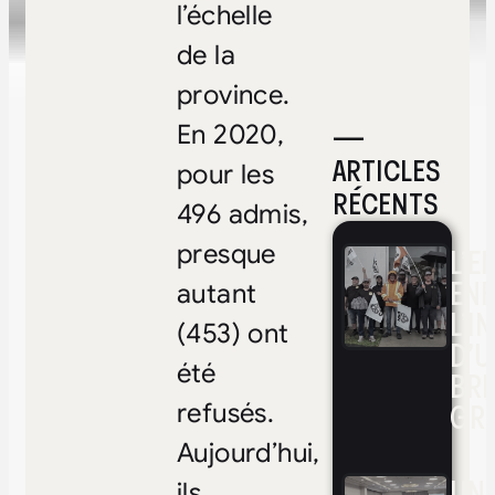
l’échelle
de la
province.
—
En 2020,
ARTICLES
pour les
RÉCENTS
496 admis,
presque
L’E
ENF
autant
L’I
(453) ont
D’U
été
BRI
GR
refusés.
Aujourd’hui,
UNE
ils