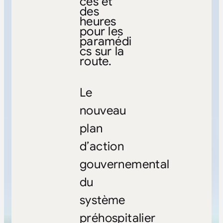
ces et
des
heures
pour les
paramédi
cs sur la
route.
Le
nouveau
plan
d’action
gouvernemental
du
système
préhospitalier