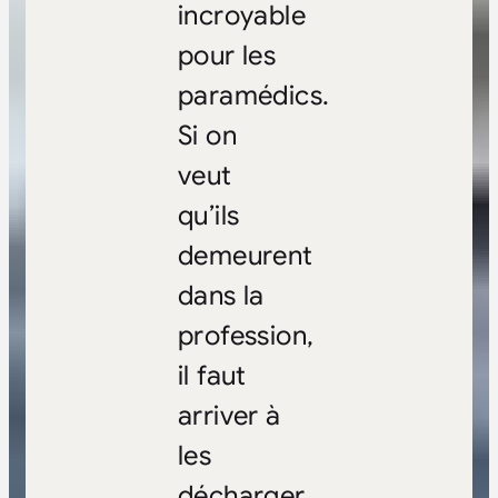
incroyable
pour les
paramédics.
Si on
veut
qu’ils
demeurent
dans la
profession,
il faut
arriver à
les
décharger