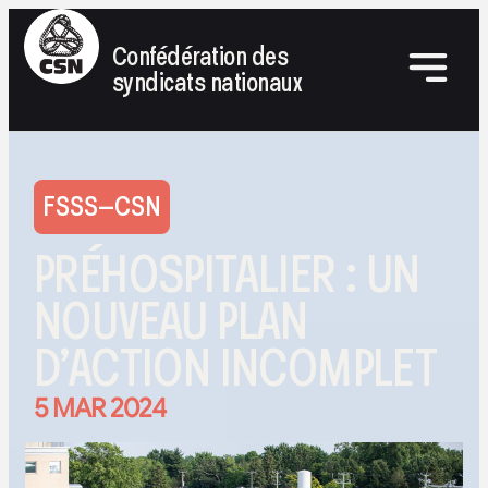
Confédération des
syndicats nationaux
FSSS–CSN
PRÉHOSPITALIER : UN
NOUVEAU PLAN
D’ACTION INCOMPLET
5 MAR 2024