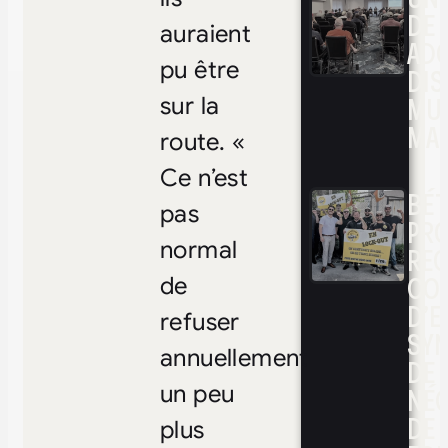
DE 
auraient
ADO
pu être
DIS
MUL
sur la
MAR
route. «
Ce n’est
BÉ
pas
PRO
normal
RE
CO
de
D’E
refuser
SYN
annuellement
DE
un peu
NÉ
DE 
plus