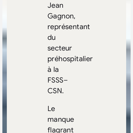
Jean
Gagnon,
représentant
du
secteur
préhospitalier
à la
FSSS–
CSN.
Le
manque
flagrant