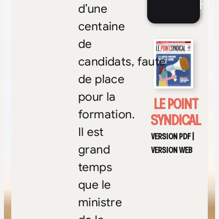
FOI
d’une
centaine
de
candidats, faute
de place
pour la
LE POINT
formation.
SYNDICAL
Il est
VERSION PDF
|
grand
VERSION WEB
temps
que le
ministre