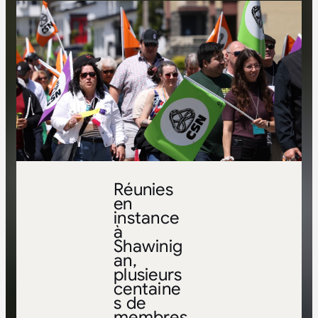
Réunies
en
instance
à
Shawinig
an,
plusieurs
centaine
s de
membres