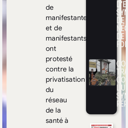
D’E
de
SYN
manifestantes
DE
NÉ
et de
DE 
manifestants
FOI
ont
protesté
CON
contre la
TRA
CO
privatisation
L’UN
du
SYN
réseau
RÉP
de la
santé à