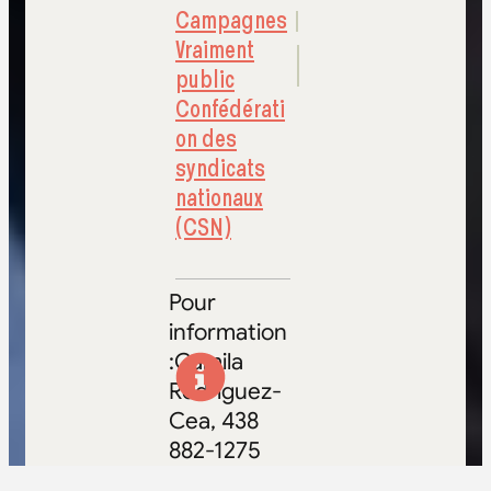
Campagnes
Vraiment
public
Confédérati
on des
syndicats
nationaux
(CSN)
Pour
information
:Camila
Rodriguez-
Cea, 438
882-1275