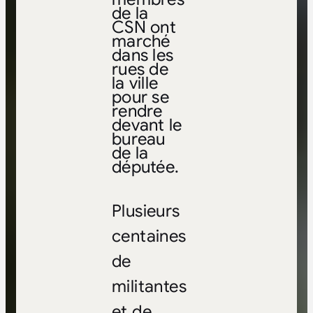
de la
CSN ont
marché
dans les
rues de
la ville
pour se
rendre
devant le
bureau
de la
députée.
Plusieurs
centaines
de
militantes
et de