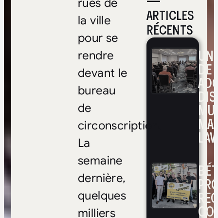
—
rues de
ARTICLES
la ville
RÉCENTS
pour se
UNE
rendre
DE 
devant le
ADO
bureau
DIS
MUL
de
MA
circonscription.
LAV
La
semaine
BÉ
dernière,
PRO
RE
quelques
CO
milliers