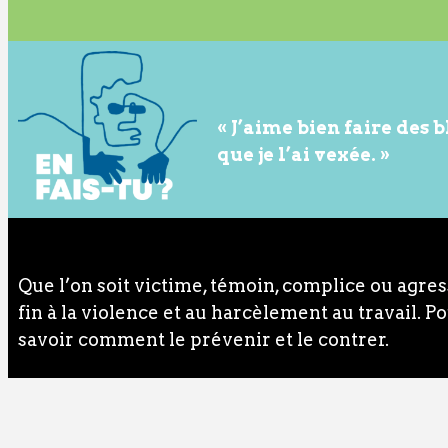
« J’aime bien faire des b
que je l’ai vexée. »
Que l’on soit victime, témoin, complice ou agre
fin à la violence et au harcèlement au travail. P
savoir comment le prévenir et le contrer.