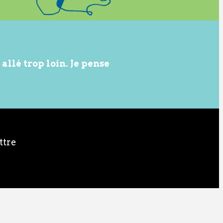
allé trop loin. Je pense
ttre