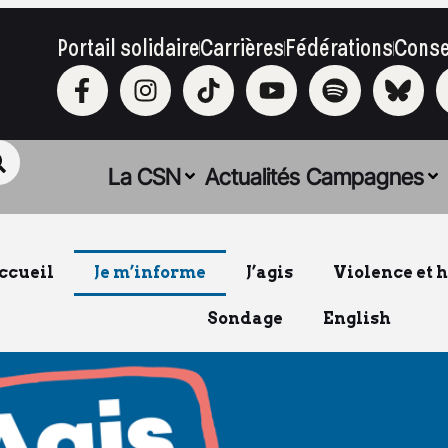
Portail solidaire
Carrières
Fédérations
Conse
La CSN
Actualités
Campagnes
ccueil
Je m’informe
J’agis
Violence et 
Sondage
English