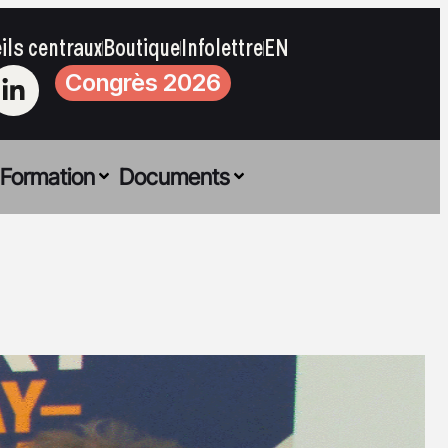
ils centraux
Boutique
Infolettre
EN
Congrès 2026
Formation
Documents