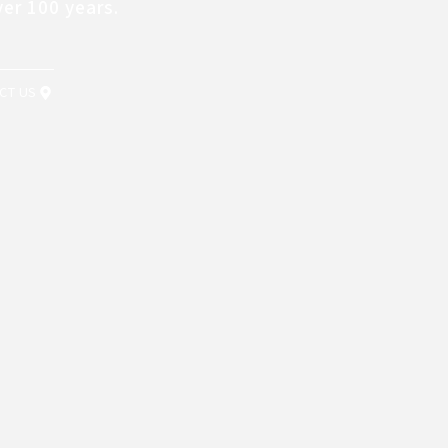
ver 100 years.
CT US