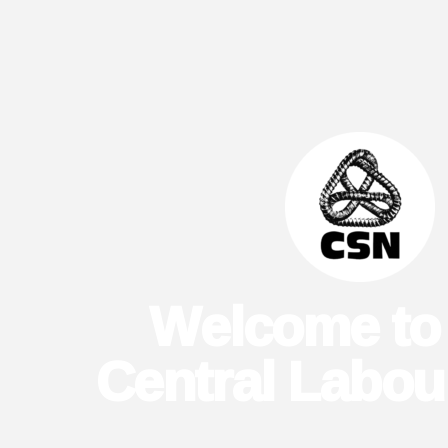
Welcome to
Central Labou