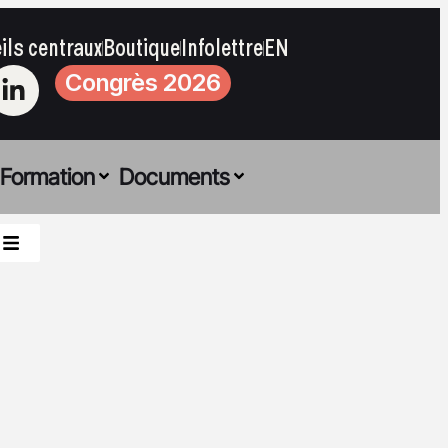
ils centraux
Boutique
Infolettre
EN
Congrès 2026
Formation
Documents