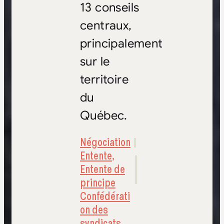
13 conseils
centraux,
principalement
sur le
territoire
du
Québec.
Négociation
Entente
,
Entente de
principe
Confédérati
on des
syndicats