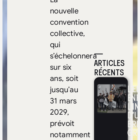
nouvelle
convention
collective,
qui
—
s’échelonnera
ARTICLES
sur six
RÉCENTS
ans, soit
L’E
jusqu’au
ENF
31 mars
L’I
2029,
D’U
BRI
prévoit
GR
notamment