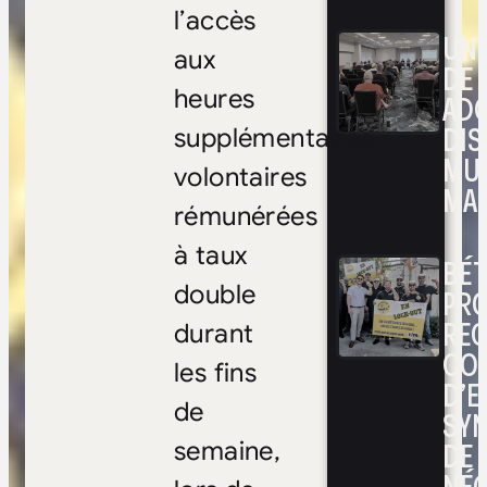
l’accès
UNE
aux
DE 
heures
ADO
DIS
supplémentaires
MUL
volontaires
MAR
rémunérées
à taux
BÉ
double
PRO
RE
durant
CO
les fins
D’E
de
SYN
DE
semaine,