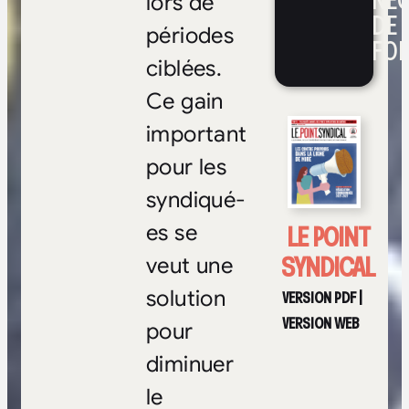
NÉ
lors de
DE 
périodes
FOI
ciblées.
Ce gain
important
pour les
syndiqué-
LE POINT
es se
SYNDICAL
veut une
solution
VERSION PDF
|
VERSION WEB
pour
diminuer
le