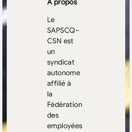
À propos
Le
SAPSCQ–
CSN est
un
syndicat
autonome
affilié à
la
Fédération
des
employées