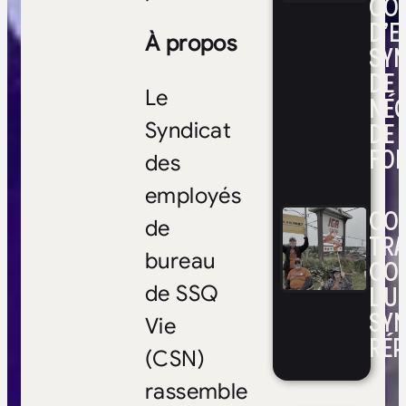
CO
D’E
À propos
SYN
DE
Le
NÉ
DE 
Syndicat
FOI
des
employés
CON
de
TRA
bureau
CO
L’UN
de SSQ
SYN
Vie
RÉP
(CSN)
rassemble