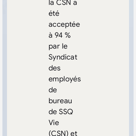
la CSN a
été
acceptée
à 94 %
par le
Syndicat
des
employés
de
bureau
de SSQ
Vie
(CSN) et