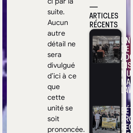
ci par la
—
suite.
ARTICLES
Aucun
RÉCENTS
autre
UNE
détail ne
DE 
sera
ADO
DIS
divulgué
MUL
d’ici à ce
MA
que
LAV
cette
unité se
BÉ
PRO
soit
RE
prononcée.