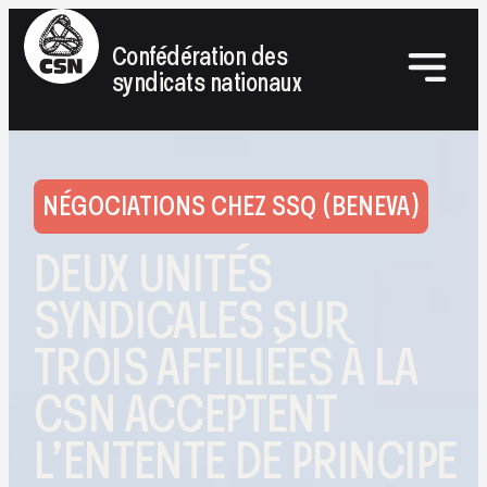
Confédération des
syndicats nationaux
NÉGOCIATIONS CHEZ SSQ (BENEVA)
DEUX UNITÉS
SYNDICALES SUR
TROIS AFFILIÉES À LA
CSN ACCEPTENT
L’ENTENTE DE PRINCIPE