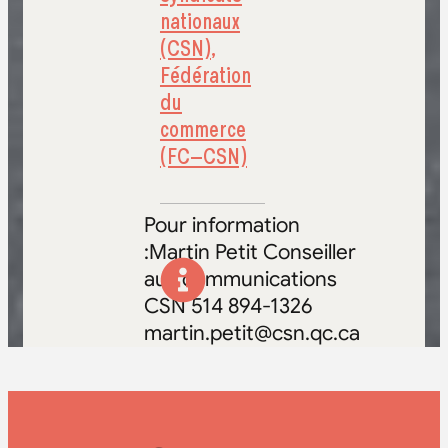
nationaux
(CSN)
,
Fédération
du
commerce
(FC–CSN)
Pour information
:Martin Petit Conseiller
aux communications
CSN 514 894-1326
martin.petit@csn.qc.ca