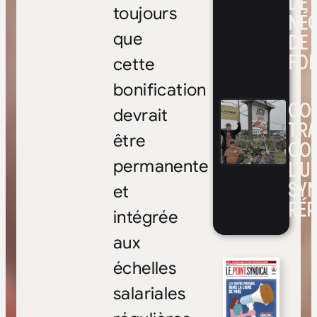
DE
toujours
NÉ
DE 
que
FOI
cette
bonification
CON
devrait
TRA
être
CO
L’UN
permanente
SYN
et
RÉP
intégrée
aux
échelles
salariales