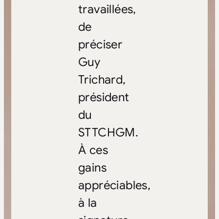
travaillées,
de
préciser
Guy
Trichard,
président
du
STTCHGM.
À ces
gains
appréciables,
à la