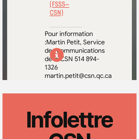
(FSSS–
CSN)
Pour information
:Martin Petit, Service
des communications
de la CSN 514 894-
1326
martin.petit@csn.qc.ca
Infolettre