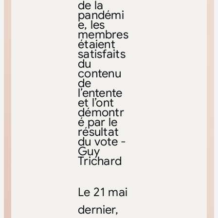
de la
pandémi
e, les
membres
étaient
satisfaits
du
contenu
de
l’entente
et l’ont
démontr
é par le
résultat
du vote -
Guy
Trichard
Le 21 mai
dernier,