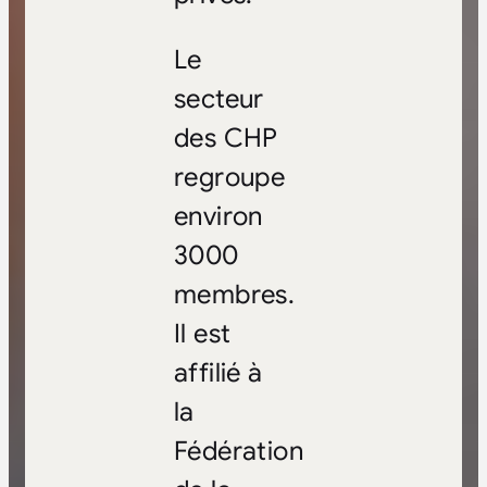
Le
secteur
des CHP
regroupe
environ
3000
membres.
Il est
affilié à
la
Fédération