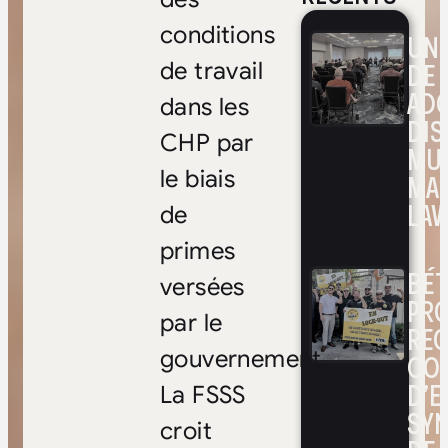
conditions
UNE
DE 
de travail
ADO
dans les
DIS
CHP par
MUL
le biais
MA
LAV
de
primes
BÉ
versées
PRO
par le
RE
gouvernement.
CO
D’E
La FSSS
SYN
croit