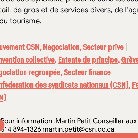
tail, de gros et de services divers, de l’a
 du tourisme.
uvement CSN
,
Négociation
,
Secteur privé
vention collective
,
Entente de principe
,
Grèv
gociation regroupée
,
Secteur finance
fédération des syndicats nationaux (CSN)
,
F
N)
Pour information :Martin Petit Conseiller 
514 894-1326 martin.petit@csn.qc.ca