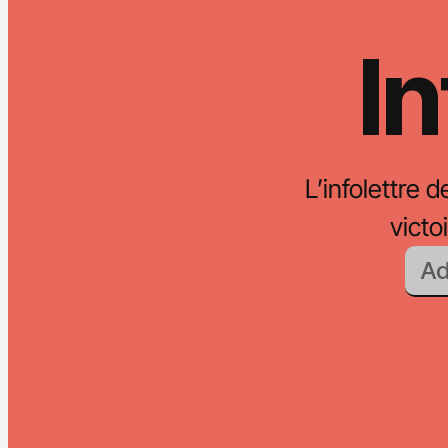
In
L’infolettre d
vict