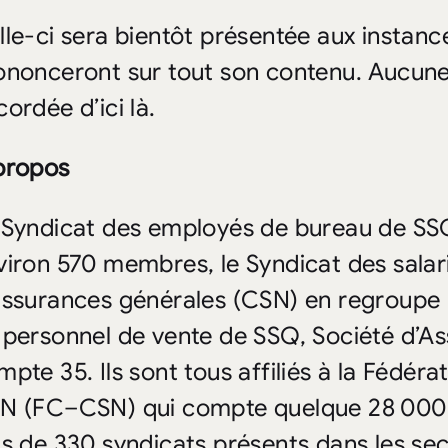
lle-ci sera bientôt présentée aux instanc
ononceront sur tout son contenu. Aucune
ordée d’ici là.
propos
 Syndicat des employés de bureau de SS
viron 570 membres, le Syndicat des sala
assurances générales (CSN) en regroupe p
 personnel de vente de SSQ, Société d’As
mpte 35. Ils sont tous affiliés à la Fédé
N (FC–CSN) qui compte quelque 28 000
us de 330 syndicats présents dans les s