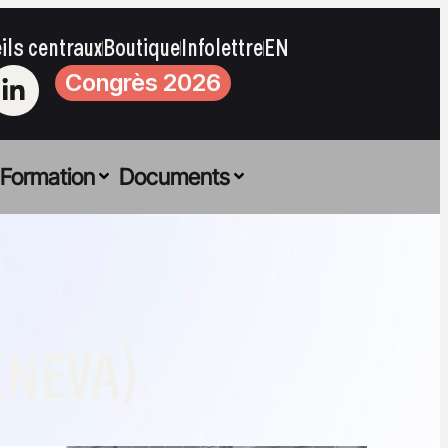
ils centraux
Boutique
Infolettre
EN
Congrès 2026
Formation
Documents
ENEVA)