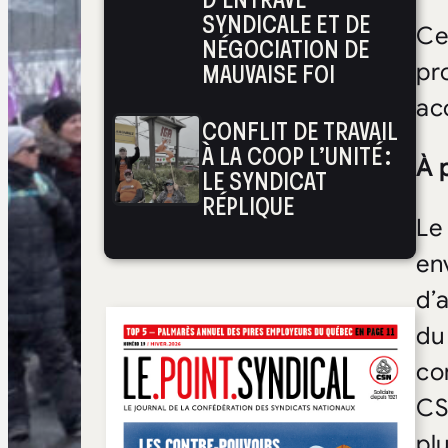
SYNDICALE ET DE
Ce
NÉGOCIATION DE
MAUVAISE FOI
pr
acc
CONFLIT DE TRAVAIL
À LA COOP L’UNITÉ :
À 
LE SYNDICAT
RÉPLIQUE
Le
en
d’
du
co
CS
pl