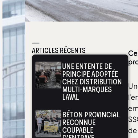
—
ARTICLES RÉCENTS
Cel
pr
UNE ENTENTE DE
PRINCIPE ADOPTÉE
CHEZ DISTRIBUTION
Un
MULTI-MARQUES
LAVAL
l’e
em
BÉTON PROVINCIAL
SS
RECONNUE
COUPABLE
de
D’ENTRAVE