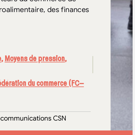
groalimentaire, des finances
e
,
Moyens de pression
,
édération du commerce (FC–
aux communications CSN