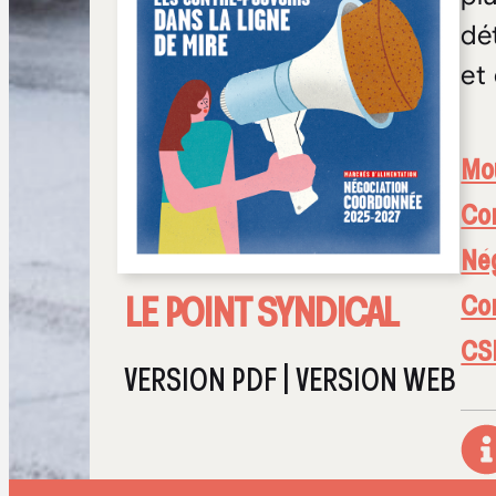
dé
et
Mo
Con
Né
LE POINT SYNDICAL
Con
CS
VERSION PDF
|
VERSION WEB