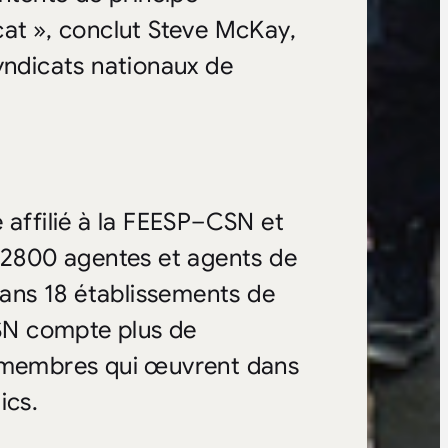
cat », conclut Steve McKay,
yndicats nationaux de
ffilié à la FEESP–CSN et
e 2800 agentes et agents de
 dans 18 établissements de
SN compte plus de
0 membres qui œuvrent dans
ics.