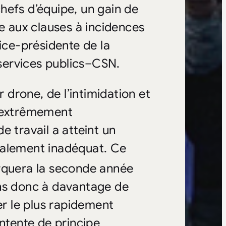
 chefs d’équipe, un gain de
te aux clauses à incidences
ice-présidente de la
services publics–CSN.
r drone, de l’intimidation et
l extrêmement
e travail a atteint un
talement inadéquat. Ce
rquera la seconde année
ons donc à davantage de
er le plus rapidement
entente de principe