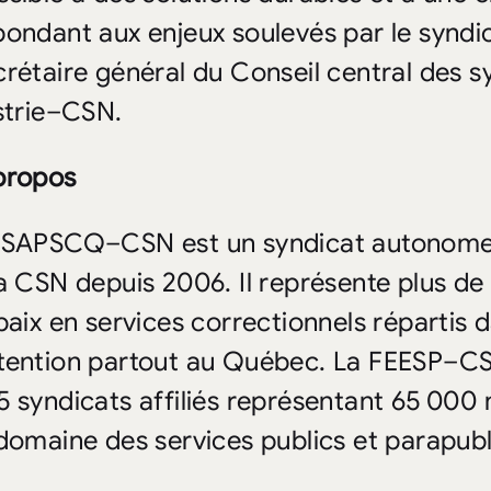
pondant aux enjeux soulevés par le syndi
crétaire général du Conseil central des s
Estrie–CSN.
propos
 SAPSCQ–CSN est un syndicat autonome a
la CSN depuis 2006. Il représente plus d
 paix en services correctionnels répartis
tention partout au Québec. La FEESP–C
5 syndicats affiliés représentant 65 00
 domaine des services publics et parapubl