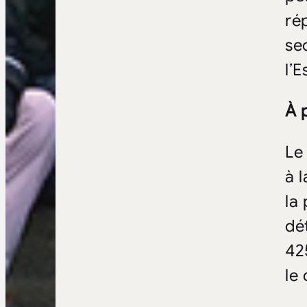
ré
se
l’
À 
Le
à 
la
dé
42
le