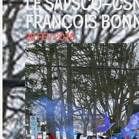
LE SAPSCQ–CSN
FRANÇOIS BON
28 FÉV 2025