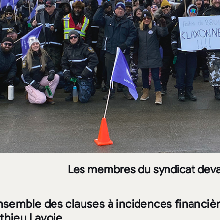
Les membres du syndicat devan
nsemble des clauses à incidences financière
thieu Lavoie