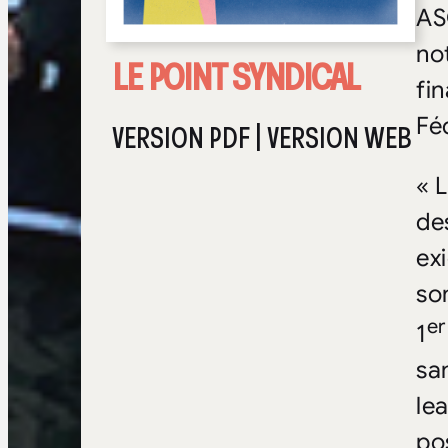
ASC
no
LE POINT SYNDICAL
fi
Fé
VERSION PDF
|
VERSION WEB
« L
de
ex
so
er
1
sa
le
po