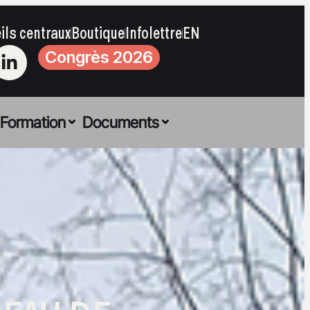
ils centraux
Boutique
Infolettre
EN
Congrès 2026
Formation
Documents