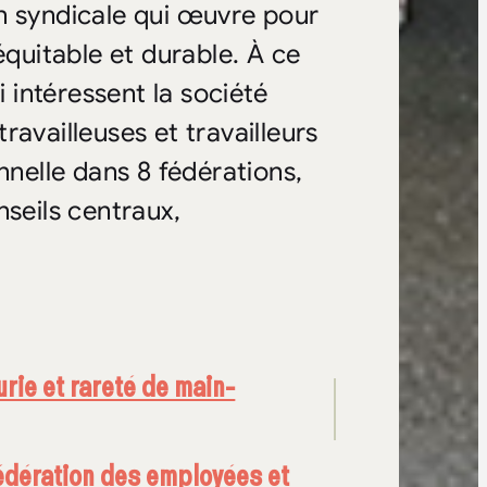
n syndicale qui œuvre pour
équitable et durable. À ce
i intéressent la société
availleuses et travailleurs
nnelle dans 8 fédérations,
nseils centraux,
rie et rareté de main-
édération des employées et