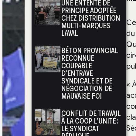
UNE ENTENTE DE
PRINCIPE ADOPTÉE
CHEZ DISTRIBUTION
Ce
MULTI-MARQUES
LAVAL
du
Qu
BÉTON PROVINCIAL
ci
RECONNUE
COUPABLE
pu
D’ENTRAVE
SYNDICALE ET DE
« 
NÉGOCIATION DE
MAUVAISE FOI
ac
co
CONFLIT DE TRAVAIL
cla
À LA COOP L’UNITÉ :
LE SYNDICAT
Sé