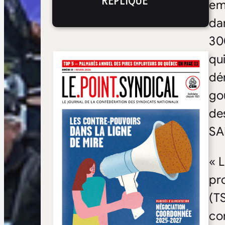
RÉPLIQUE
em
da
30
qu
dé
go
de
SA
« 
pr
(T
co