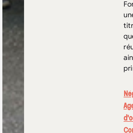
Fo
un
tit
qu
ré
ai
pr
Né
Age
d'o
Con