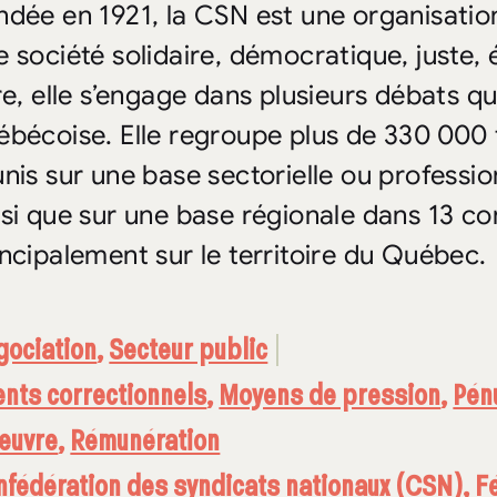
ndée en 1921, la CSN est une organisatio
e société solidaire, démocratique, juste, 
re, elle s’engage dans plusieurs débats qu
ébécoise. Elle regroupe plus de 330 000 tr
unis sur une base sectorielle ou professio
nsi que sur une base régionale dans 13 co
incipalement sur le territoire du Québec.
gociation
,
Secteur public
nts correctionnels
,
Moyens de pression
,
Pénu
euvre
,
Rémunération
fédération des syndicats nationaux (CSN)
,
F