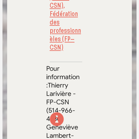
CSN)
,
Fédération
des
professionn
èles (FP–
CSN)
Pour
information
:Thierry
Larivière -
FP-CSN
(514-966-
4380)
Geneviève
Lambert-