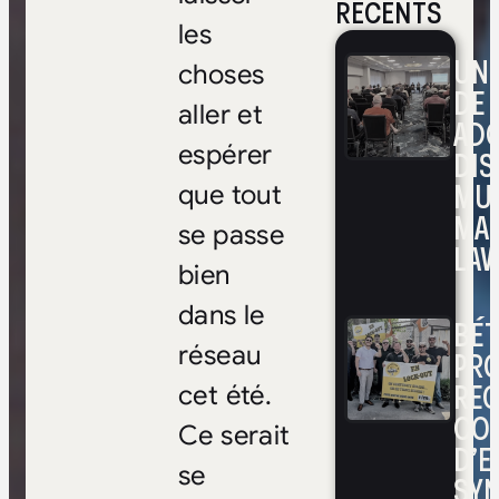
RÉCENTS
les
UNE
choses
DE 
aller et
ADO
espérer
DIS
MUL
que tout
MA
se passe
LAV
bien
dans le
BÉ
réseau
PRO
RE
cet été.
CO
Ce serait
D’E
se
SYN