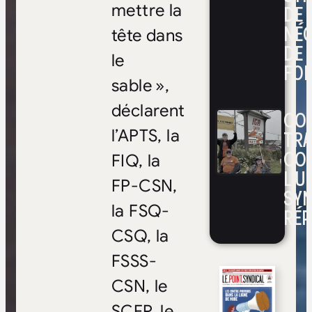
DE
mettre la
NÉ
tête dans
DE 
le
FOI
sable »,
déclarent
CON
TRA
l’APTS, la
CO
FIQ, la
L’UN
FP-CSN,
SYN
la FSQ-
RÉP
CSQ, la
FSSS-
CSN, le
SCFP, le