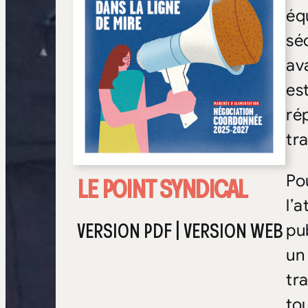
éq
sé
av
est
ré
tra
LE POINT SYNDICAL
Po
l’
VERSION PDF
|
VERSION WEB
pu
un
tr
to