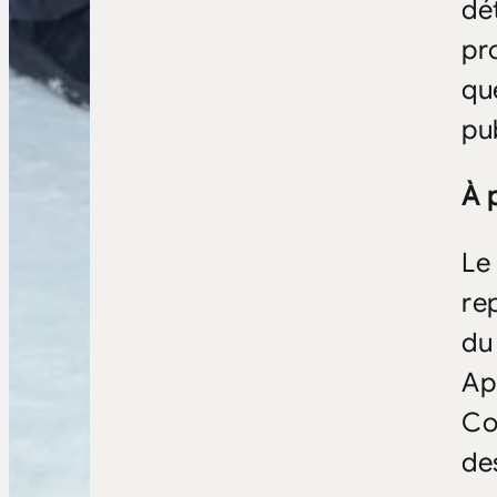
dé
pr
qu
pu
À 
Le
re
du
Ap
Co
de