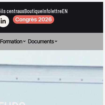
ils centraux
Boutique
Infolettre
EN
Congrès 2026
Formation
Documents