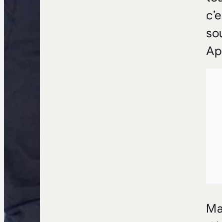
c’
so
Ap
Ma