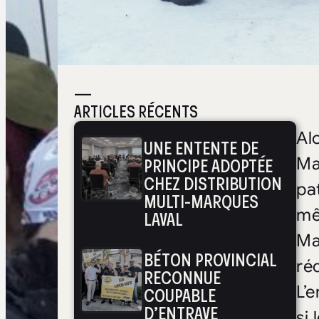
—
ARTICLES RÉCENTS
Al
UNE ENTENTE DE
PRINCIPE ADOPTÉE
Ma
CHEZ DISTRIBUTION
pa
MULTI-MARQUES
mê
LAVAL
Ma
BÉTON PROVINCIAL
ré
RECONNUE
L’
COUPABLE
D’ENTRAVE
si 