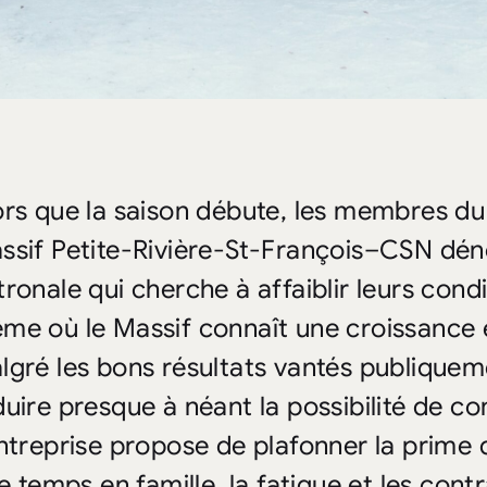
ors que la saison débute, les membres du
ssif Petite-Rivière-St-François–CSN dé
tronale qui cherche à affaiblir leurs con
me où le Massif connaît une croissance e
lgré les bons résultats vantés publiquem
duire presque à néant la possibilité de co
entreprise propose de plafonner la prime
le temps en famille, la fatigue et les contr