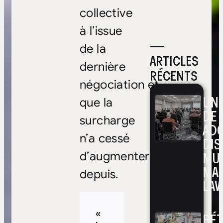
collective
à l’issue
—
de la
ARTICLES
dernière
RÉCENTS
négociation et
UNE
que la
DE 
surcharge
ADO
n’a cessé
DIS
MUL
d’augmenter
MA
depuis.
LAV
«
BÉ