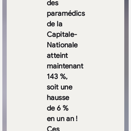
des
paramédics
de la
Capitale-
Nationale
atteint
maintenant
143 %,
soit une
hausse
de 6 %
en un an
!
Ces