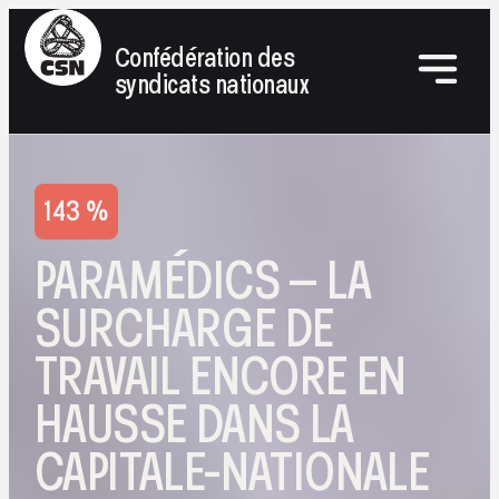
Confédération des
syndicats nationaux
143 %
PARAMÉDICS – LA
SURCHARGE DE
TRAVAIL ENCORE EN
HAUSSE DANS LA
CAPITALE-NATIONALE