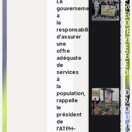
Le
PRO
gouvernement
RE
a
CO
la
D’E
responsabilité
SYN
d’assurer
une
DE
offre
NÉ
adéquate
DE 
de
FOI
services
à
la
CON
population,
TRA
rappelle
CO
le
L’UN
président
de
SYN
l’ATPH–