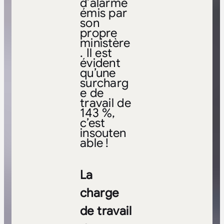
d’alarme
émis par
son
propre
ministère
. Il est
évident
qu’une
surcharg
e de
travail de
143 %,
c’est
insouten
able !
La
charge
de travail