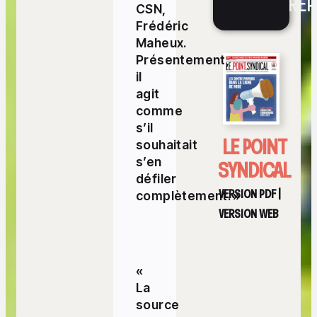
RÉP
CSN,
Frédéric
Maheux.
Présentement,
il
agit
comme
s’il
LE POINT
souhaitait
SYNDICAL
s’en
défiler
VERSION PDF
|
complètement. »
VERSION WEB
«
La
source