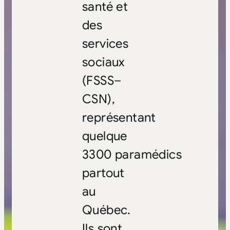
santé et
des
services
sociaux
(FSSS–
CSN),
représentant
quelque
3300 paramédics
partout
au
Québec.
Ils sont