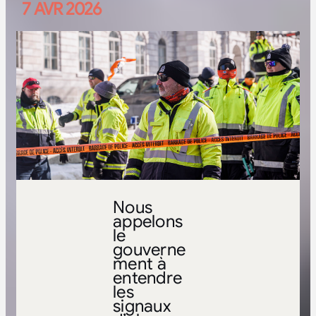
7 AVR 2026
Nous
appelons
le
gouverne
ment à
entendre
les
signaux