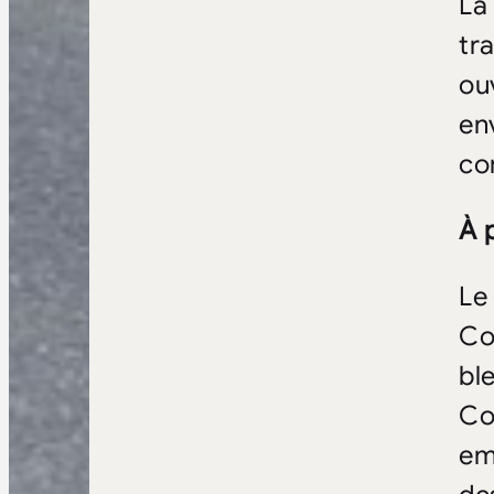
La
tr
ou
en
co
À 
Le
Co
bl
Co
em