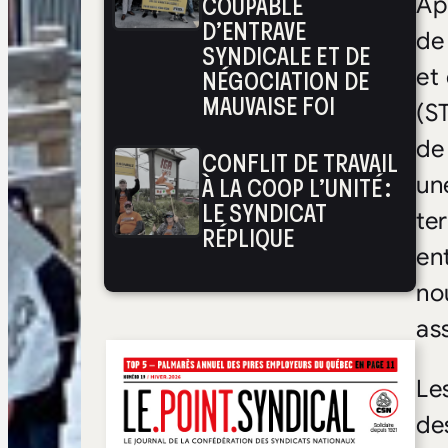
COUPABLE
Ap
D’ENTRAVE
de
SYNDICALE ET DE
NÉGOCIATION DE
et
MAUVAISE FOI
(S
de
CONFLIT DE TRAVAIL
À LA COOP L’UNITÉ :
un
LE SYNDICAT
te
RÉPLIQUE
ent
no
as
Les
de