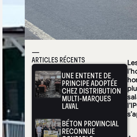
—
ARTICLES RÉCENTS
Les
l’h
UNE ENTENTE DE
ho
PRINCIPE ADOPTÉE
pl
CHEZ DISTRIBUTION
MULTI-MARQUES
sal
LAVAL
l’I
s’a
BÉTON PROVINCIAL
RECONNUE