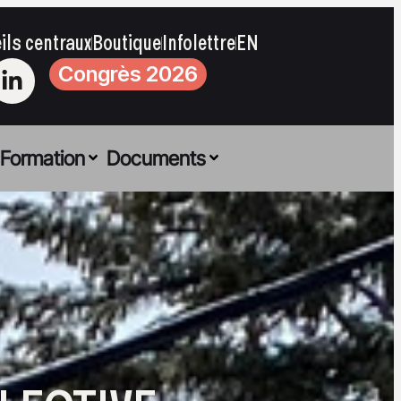
ils centraux
Boutique
Infolettre
EN
Congrès 2026
Formation
Documents