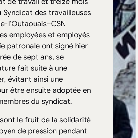
t de travail et treize mois
 Syndicat des travailleuses
-de-l’Outaouais–CSN
des employées et employés
ie patronale ont signé hier
rée de sept ans, se
ure fait suite à une
r, évitant ainsi une
ur être ensuite adoptée en
 membres du syndicat.
ont le fruit de la solidarité
moyen de pression pendant