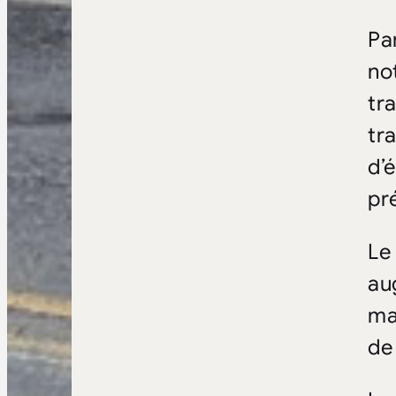
Par
no
tr
tra
d’
pr
Le
au
ma
de