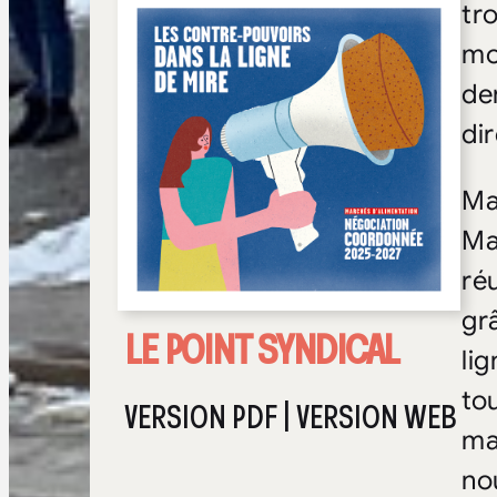
tro
mo
de
di
Ma
Ma
ré
gr
LE POINT SYNDICAL
li
to
VERSION PDF
|
VERSION WEB
ma
no