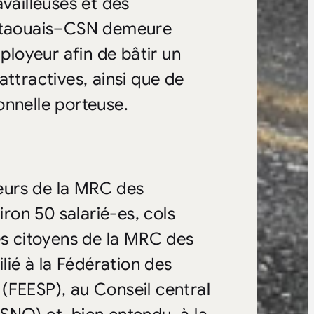
vailleuses et des
Outaouais–CSN demeure
mployeur afin de bâtir un
attractives, ainsi que de
onnelle porteuse.
leurs de la MRC des
on 50 salarié-es, cols
es citoyens de la MRC des
ilié à la Fédération des
(FEESP), au Conseil central