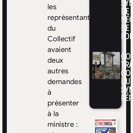
SYN
les
DE
NÉ
représentantes
DE 
du
FOI
Collectif
avaient
CON
deux
TRA
CO
autres
L’UN
demandes
SYN
à
RÉP
présenter
à la
ministre :