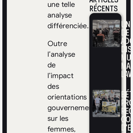
une telle
RÉCENTS
analyse
UNE
différenciée.
DE 
ADO
Outre
DIS
l’analyse
MUL
MA
de
LAV
l’impact
des
BÉ
orientations
PRO
gouvernementales
RE
CO
sur les
D’E
femmes,