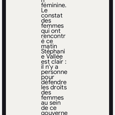
n
féminine.
Le
constat
des
femmes
qui ont
rencontr
é ce
matin
Stéphani
e Vallée
est clair :
il n'y a
personne
pour
défendre
les droits
des
femmes
au sein
de ce
gouverne