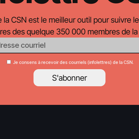
e la CSN est le meilleur outil pour suivre le
oires des quelque 350 000 membres de la
Je consens à recevoir des courriels (infolettres) de la CSN.
S'abonner