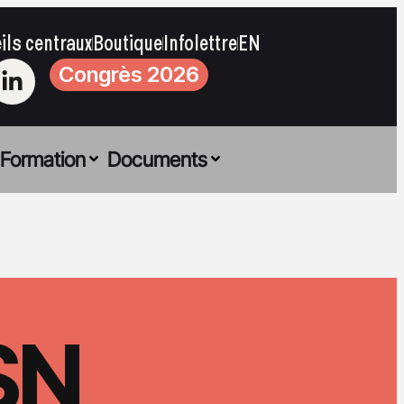
ils centraux
Boutique
Infolettre
EN
Congrès 2026
Formation
Documents
CSN