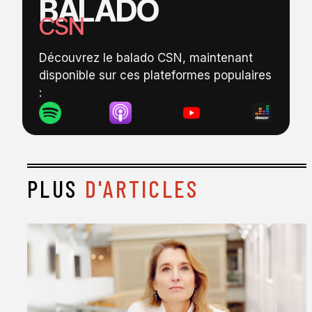
BALADO
CSN
Découvrez le balado CSN, maintenant
disponible sur ces plateformes populaires
:
PLUS
D'ARTICLES